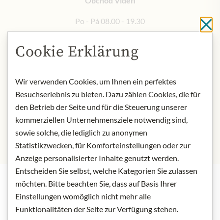
Obchod Vídeň
Po - Pá 08.00 - 19.30
Cl
So 09.00 - 18.00
Zavřeno: Neděle a svátky
Cookie Erklärung
Mimořádná otevírací doba ve Vídni v prosinci
Wir verwenden Cookies, um Ihnen ein perfektes
Besuchserlebnis zu bieten. Dazu zählen Cookies, die für
23. 12.
08.00 – 20.00
den Betrieb der Seite und für die Steuerung unserer
24. 12.
07.00 – 13.00
kommerziellen Unternehmensziele notwendig sind,
31. 12.
08.00 – 16.00
sowie solche, die lediglich zu anonymen
Statistikzwecken, für Komforteinstellungen oder zur
Anzeige personalisierter Inhalte genutzt werden.
Entscheiden Sie selbst, welche Kategorien Sie zulassen
möchten. Bitte beachten Sie, dass auf Basis Ihrer
Nejlepší z našeho sortimentu
Einstellungen womöglich nicht mehr alle
Funktionalitäten der Seite zur Verfügung stehen.