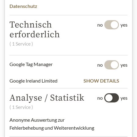
Datenschutz
Dárkové koše
Technisch
no
yes
erforderlich
Těstoviny a rýže
( 1 Service )
Google Tag Manager
no
yes
Čokolády
Google Ireland Limited
SHOW DETAILS
Analyse / Statistik
Vína
no
yes
( 1 Service )
Anonyme Auswertung zur
Marmelády
Fehlerbehebung und Weiterentwicklung