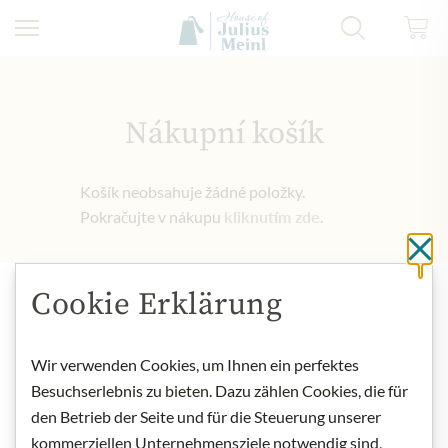
Přejít na obsah
Nákupní košík
Košík neobsahuje žádné položky.
Pokračujte v nákupu
kliknutím zde
.
Cl
Cookie Erklärung
Nejlepší z našeho sortimentu
Wir verwenden Cookies, um Ihnen ein perfektes
Besuchserlebnis zu bieten. Dazu zählen Cookies, die für
den Betrieb der Seite und für die Steuerung unserer
Dárkové koše
kommerziellen Unternehmensziele notwendig sind,