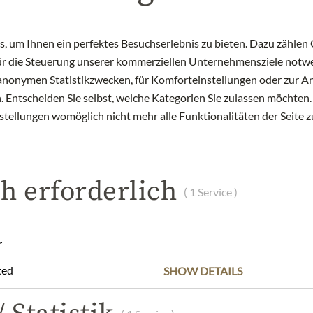
 um Ihnen ein perfektes Besuchserlebnis zu bieten. Dazu zählen C
für die Steuerung unserer kommerziellen Unternehmensziele notwe
zu anonymen Statistikzwecken, für Komforteinstellungen oder zur An
 Entscheiden Sie selbst, welche Kategorien Sie zulassen möchten. 
nstellungen womöglich nicht mehr alle Funktionalitäten der Seite 
h erforderlich
( 1 Service )
r
JULIUS MEINL AM GRABEN
JULIUS MEINL A
ted
SHOW DETAILS
Earl Grey Decaffeinated
Organic China Pa
10,99 €
13,99 