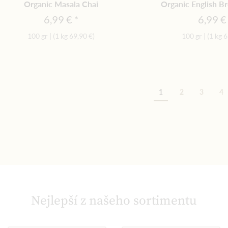
Organic Masala Chai
Organic English B
6,99 €
6,99 €
100 gr
|
(1 kg
69,90 €
)
100 gr
|
(1 kg
6
Str
1
2
3
4
Nejlepší z našeho sortimentu