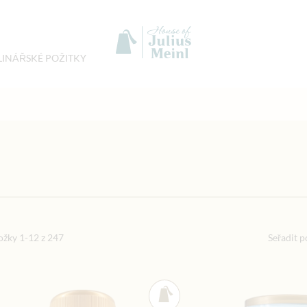
LINÁŘSKÉ POŽITKY
 kakao
ožky
1
-
12
z
247
Seřadit p