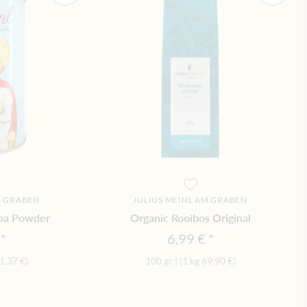
M GRABEN
JULIUS MEINL AM GRABEN
coa Powder
Organic Rooibos Original
6,99 €
1,37 €
)
100 gr
|
(1 kg
69,90 €
)