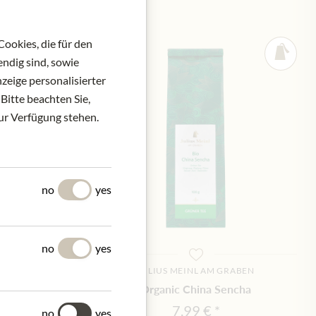
ookies, die für den
ndig sind, sowie
zeige personalisierter
Bitte beachten Sie,
zur Verfügung stehen.
no
yes
no
yes
M GRABEN
JULIUS MEINL AM GRABEN
lace Needle
Organic China Sencha
€
7,99 €
no
yes