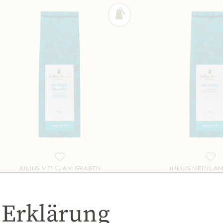
JULIUS MEINL AM GRABEN
JULIUS MEINL A
Organic Simply Beautiful
Organic Vit
7,99 €
6,99 €
 Erklärung
100 gr
|
(1 kg
79,90 €
)
100 gr
|
(1 kg
6