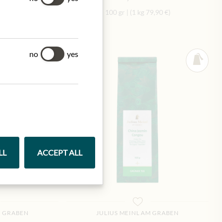
39,90 €
)
100 gr
|
(1 kg
79,90 €
)
no
yes
LL
ACCEPT ALL
M GRABEN
JULIUS MEINL AM GRABEN