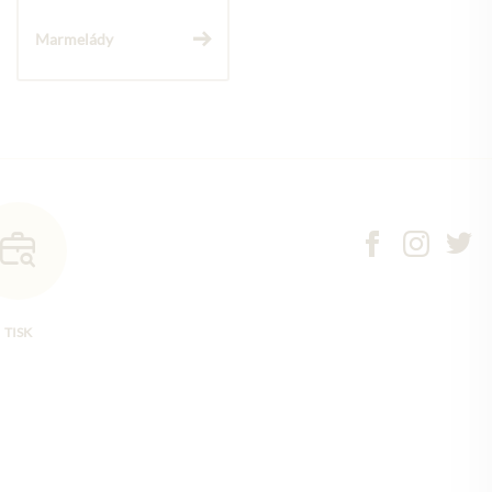
Marmelády
TISK