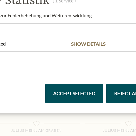
 Statistik
( 1 Service )
100 gr
|
(1 kg
109,90 €
)
100 gr
|
(1 kg
1
ur Fehlerbehebung und Weiterentwicklung
ted
SHOW DETAILS
ACCEPT SELECTED
REJECT A
JULIUS MEINL AM GRABEN
JULIUS MEINL A