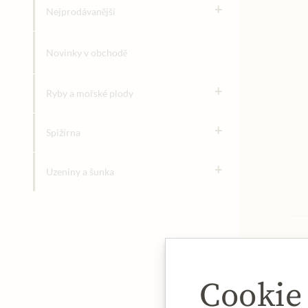
+
Nejprodávanější
Novinky v obchodě
+
Ryby a mořské plody
+
Spižírna
+
Uzeniny a šunka
Cookie