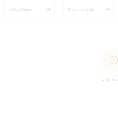
Dárkové koše
Těstoviny a rýže
OPENING 