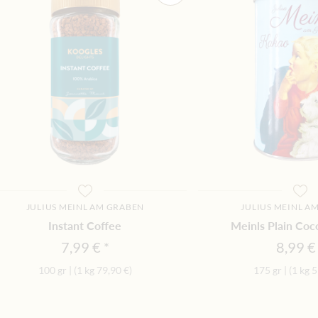
JULIUS MEINL AM GRABEN
JULIUS MEINL A
Instant Coffee
Meinls Plain Co
7,99 €
8,99 €
100 gr
|
(1 kg
79,90 €
)
175 gr
|
(1 kg
5