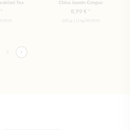
reakfast Tea
China Jasmin Congou
8,99 €
9,90 €
)
100 gr
|
(1 kg
89,90 €
)
ánka
5