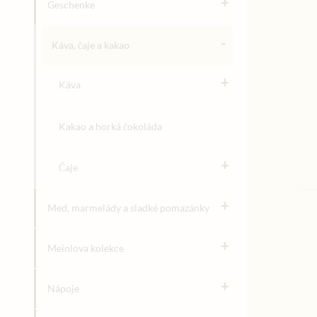
+
Geschenke
-
Káva, čaje a kakao
+
Káva
Kakao a horká čokoláda
+
Čaje
+
Med, marmelády a sladké pomazánky
+
Meinlova kolekce
+
Nápoje