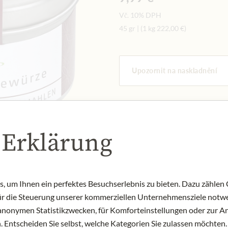
Vč. 10% DPH
45 gr
|
(1 kg
222,00 €
)
Upozornit na naskladnění
NENÍ SKLADEM
Art.Nr.:
438066#1.000
 Erklärung
 um Ihnen ein perfektes Besuchserlebnis zu bieten. Dazu zählen C
für die Steuerung unserer kommerziellen Unternehmensziele notwe
zu anonymen Statistikzwecken, für Komforteinstellungen oder zur An
 Entscheiden Sie selbst, welche Kategorien Sie zulassen möchten. 