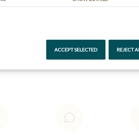
Nejlepší z našeho sortimentu
ACCEPT SELECTED
REJECT A
Čokolády
Vína