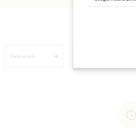
Dárkové koše
Těstoviny a rýže