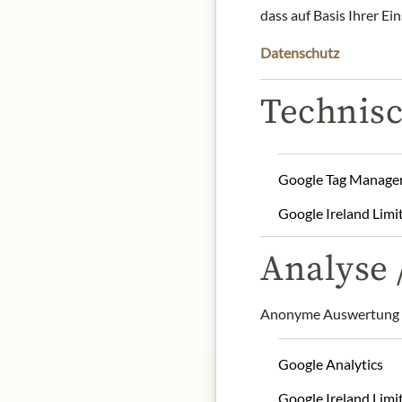
dass auf Basis Ihrer Ei
Datenschutz
Technisc
Szechuan pepper is not a
aromatic lemon scent and 
seasoning steaks.
Origin: Germany
Google Tag Manage
Storage: store dry and co
Contact: Zauber der Ge
Google Ireland Limi
Analyse /
* Wir bitten um Verstän
Anonyme Auswertung z
Google Analytics
Google Ireland Limi