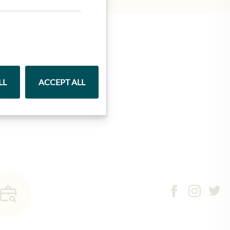
LL
ACCEPT ALL
Marmelády