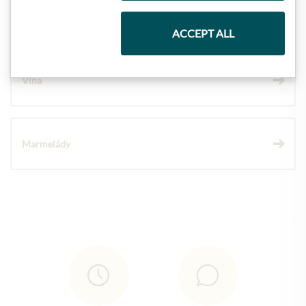
Čokolády
ACCEPT ALL
Vína
Marmelády