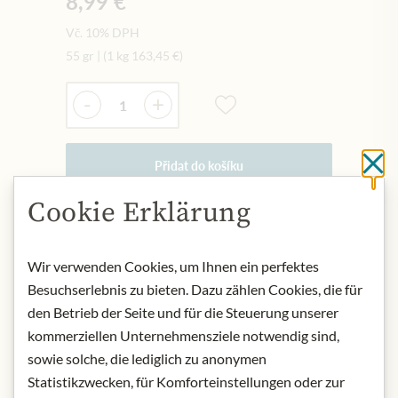
8,99 €
Vč. 10% DPH
55 gr
|
(1 kg
163,45 €
)
Množství
-
+
Přidat do košíku
Cl
Cookie Erklärung
NYNÍ SKLADEM
Art.Nr.:
442752#1.000
Wir verwenden Cookies, um Ihnen ein perfektes
Besuchserlebnis zu bieten. Dazu zählen Cookies, die für
den Betrieb der Seite und für die Steuerung unserer
POPIS
kommerziellen Unternehmensziele notwendig sind,
sowie solche, die lediglich zu anonymen
Origin: Germany
Storage: Keep cool and dry.
Statistikzwecken, für Komforteinstellungen oder zur