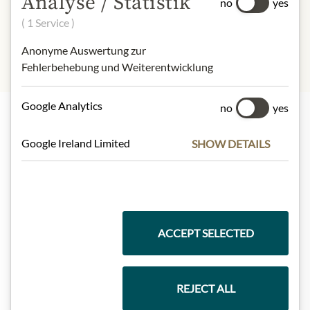
Analyse / Statistik
pepper, allspice
no
yes
( 1 Service )
Anonyme Auswertung zur
Fehlerbehebung und Weiterentwicklung
Google Analytics
no
yes
Nejlepší z našeho sortimentu
Google Ireland Limited
SHOW DETAILS
Dárkové koše
ACCEPT SELECTED
Těstoviny a rýže
REJECT ALL