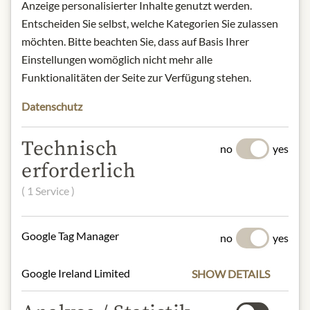
Contact: Zauber der Gewürze GmbH,
Anzeige personalisierter Inhalte genutzt werden.
An Der Strusbek 2 · 22926
Entscheiden Sie selbst, welche Kategorien Sie zulassen
Ahrensburg, Germany
möchten. Bitte beachten Sie, dass auf Basis Ihrer
Einstellungen womöglich nicht mehr alle
Funktionalitäten der Seite zur Verfügung stehen.
* Wir bitten um Verständnis, dass das
Produktdesign von der Abbildung
Datenschutz
abweichen kann.
Technisch
no
yes
SLOŽENÍ A ALERGENY
erforderlich
Sweet paprika, red chillies chipotle
( 1 Service )
jalapeno (chilli, smoke), chilli ancho
(chillies (ancho; jalapeno, cayenne),
cumin, oregano, coriander, garlic)),
Google Tag Manager
no
yes
tomato granules (tomato), chilli
flakes, onions, black pepper, garlic,
Google Ireland Limited
SHOW DETAILS
oregano, parsley, coriander leaves,
cumin, Ceylon cinnamon, cayenne