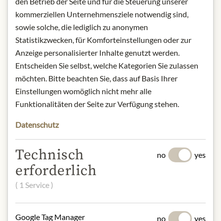
den Betrieb der Seite und für die Steuerung unserer
refrigerated.
kommerziellen Unternehmensziele notwendig sind,
Contact: Wilkin & Sons Ltd; Factory
sowie solche, die lediglich zu anonymen
Hill, Tiptree, Essex, CO5 0RF, UK
Statistikzwecken, für Komforteinstellungen oder zur
Anzeige personalisierter Inhalte genutzt werden.
Entscheiden Sie selbst, welche Kategorien Sie zulassen
* Wir bitten um Verständnis, dass das
möchten. Bitte beachten Sie, dass auf Basis Ihrer
Produktdesign von der Abbildung
abweichen kann.
Einstellungen womöglich nicht mehr alle
Funktionalitäten der Seite zur Verfügung stehen.
SLOŽENÍ A ALERGENY
Datenschutz
Sugar, Passion Fruit Juice (26%),
Salted Butter (MILK), Free Range
Technisch
no
yes
EGG Yolk, Free Range Whole EGG,
erforderlich
Acidity Regulator: Citric Acid; Gelling
Agent: Citrus Pectin
( 1 Service )
NUTRIČNÍ HODNOTY
Google Tag Manager
no
yes