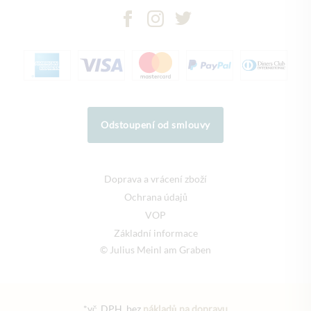
Odstoupení od smlouvy
Doprava a vrácení zboží
Ochrana údajů
VOP
Základní informace
© Julius Meinl am Graben
*vč. DPH, bez
nákladů na dopravu