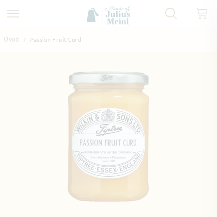
Přejít na obsah
Úvod
Passion Fruit Curd