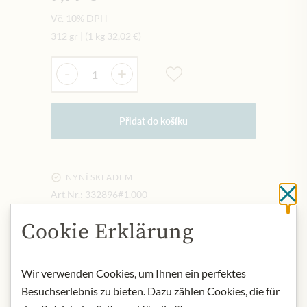
Vč. 10% DPH
312 gr
|
(1 kg
32,02 €
)
Množství
-
+
Přidat do košíku
NYNÍ SKLADEM
Art.Nr.:
332896#1.000
Cl
Cookie Erklärung
POPIS
Origin: United Kingdom
Wir verwenden Cookies, um Ihnen ein perfektes
Storage: Keep cool, dry and protected
Besuchserlebnis zu bieten. Dazu zählen Cookies, die für
from light. Once opened keep