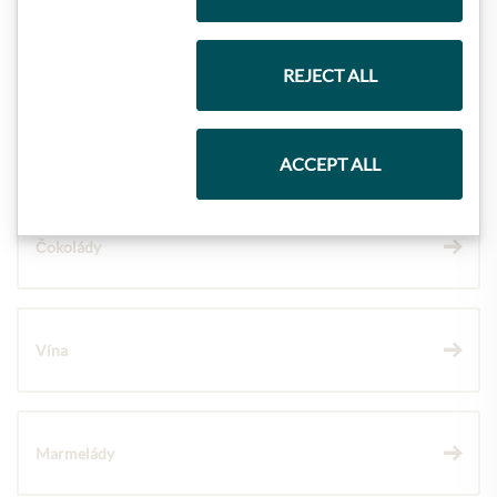
Dárkové koše
REJECT ALL
Těstoviny a rýže
ACCEPT ALL
Čokolády
Vína
Marmelády