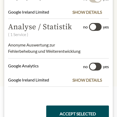
100 g contain on average:
Calories (Energy):
351kcal / 1475kJ
Google Ireland Limited
SHOW DETAILS
Fat:
13g
- of which saturated fats:
7.1g
Analyse / Statistik
no
yes
Carbohydrates:
57g
- of which sugars:
57g
( 1 Service )
Protein:
2g
Anonyme Auswertung zur
Salt:
0.27g
Fehlerbehebung und Weiterentwicklung
Sodium:
0.11g
Google Analytics
no
yes
Google Ireland Limited
SHOW DETAILS
Nejlepší z našeho sortimentu
ACCEPT SELECTED