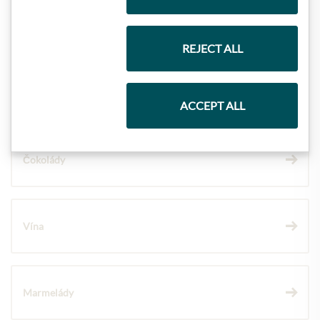
Dárkové koše
REJECT ALL
Těstoviny a rýže
ACCEPT ALL
Čokolády
Vína
Marmelády