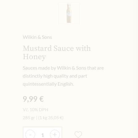
Wilkin & Sons
Mustard Sauce with
Honey
Sauces made by Wilkin & Sons that are
distinctly high quality and part
quintessentially English.
9,99 €
Vč. 10% DPH
285 gr
|
(1 kg
35,05 €
)
Množství
-
+