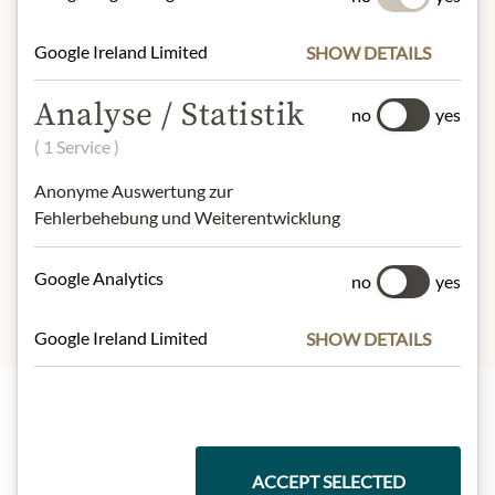
100g contain on average:
Google Ireland Limited
SHOW DETAILS
Calories (energy):
1021 kJ / 245 kcal
Fat:
12 g
Analyse / Statistik
no
yes
- of which saturates:
0,8 g
Carbohydrates:
32 g
( 1 Service )
- of which sugar:
21 g
Anonyme Auswertung zur
Dietary Fiber:
0,0 g
Fehlerbehebung und Weiterentwicklung
Protein:
10 g
Salt:
1,0 g
Google Analytics
no
yes
Google Ireland Limited
SHOW DETAILS
Nejlepší z našeho sortimentu
ACCEPT SELECTED