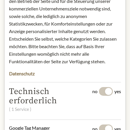
den Betrieb der Seite und für die Steuerung unserer
origin: United Kingdom
kommerziellen Unternehmensziele notwendig sind,
storage: Store in a cool and dry place.
sowie solche, die lediglich zu anonymen
After opening, store in the
Statistikzwecken, für Komforteinstellungen oder zur
refrigerator.
Anzeige personalisierter Inhalte genutzt werden.
contact: Wilkin & Sons Ltd., Factory
Entscheiden Sie selbst, welche Kategorien Sie zulassen
Hill, Tiptree, Essex, CO5 0RF
möchten. Bitte beachten Sie, dass auf Basis Ihrer
* Wir bitten um Verständnis, dass das
Einstellungen womöglich nicht mehr alle
Produktdesign von der Abbildung
Funktionalitäten der Seite zur Verfügung stehen.
abweichen kann.
Datenschutz
SLOŽENÍ A ALERGENY
Technisch
no
yes
Mustard (30%), Honey (25%), Wine
erforderlich
Vinegar, Water, Salt, Spices
( 1 Service )
Senf
Google Tag Manager
NUTRIČNÍ HODNOTY
no
yes