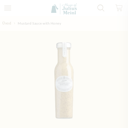
Přejít na obsah
Úvod
Mustard Sauce with Honey