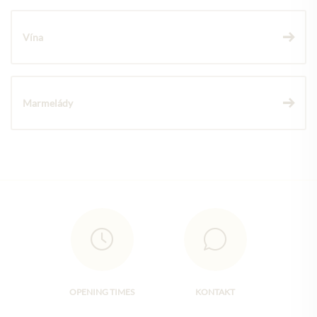
Vína
Marmelády
OPENING TIMES
KONTAKT