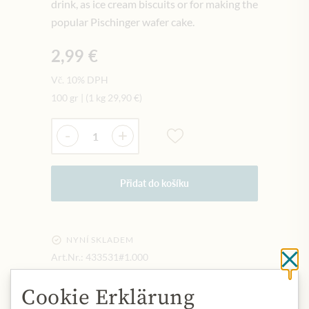
drink, as ice cream biscuits or for making the
popular Pischinger wafer cake.
2,99 €
Vč. 10% DPH
100 gr
|
(1 kg
29,90 €
)
Množství
-
+
Přidat do košíku
NYNÍ SKLADEM
Art.Nr.:
433531#1.000
Cl
Cookie Erklärung
POPIS