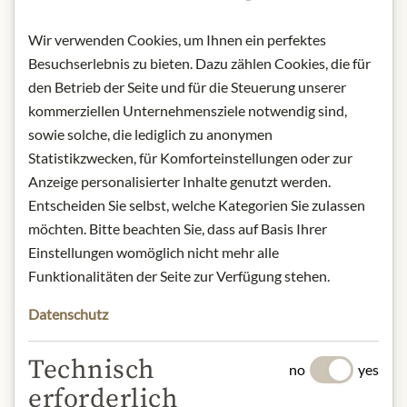
Product name: Wetzel Wafers
Wir verwenden Cookies, um Ihnen ein perfektes
Original 4 Pieces - 100g
Besuchserlebnis zu bieten. Dazu zählen Cookies, die für
Storage: Keep cool, dry and protected
den Betrieb der Seite und für die Steuerung unserer
from light.
kommerziellen Unternehmensziele notwendig sind,
Contact: Wetzel Oblaten- und
sowie solche, die lediglich zu anonymen
Waffelfabrik GmbH/ Austraße 5/
Statistikzwecken, für Komforteinstellungen oder zur
89407 Dillingen/Donau/ Germany.
Anzeige personalisierter Inhalte genutzt werden.
* Wir bitten um Verständnis, dass das
Entscheiden Sie selbst, welche Kategorien Sie zulassen
Produktdesign von der Abbildung
möchten. Bitte beachten Sie, dass auf Basis Ihrer
abweichen kann.
Einstellungen womöglich nicht mehr alle
Funktionalitäten der Seite zur Verfügung stehen.
SLOŽENÍ A ALERGENY
Datenschutz
Wheat flour, sugar, clarified butter
(6%) corresponds to 7.2% butter,
Technisch
no
yes
hazelnuts (4%), wheat starch,
erforderlich
almonds (2.2%), soy flour, sweet whey