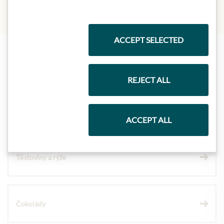
ACCEPT SELECTED
Nejlepší z našeho sortimentu
REJECT ALL
Dárkové koše
ACCEPT ALL
Těstoviny a rýže
Čokolády