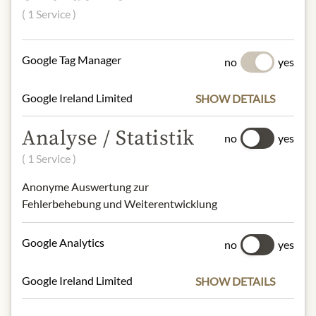
powder, emulsifier (soy lecithin),
( 1 Service )
cinnamon, natural vanilla flavor with
other natural flavors, salt.
Gluten, Soja, Milch, Schalenfrüchte,
Google Tag Manager
no
yes
Nüsse, Schalenfrüchten, Mlich,
Laktose
Google Ireland Limited
SHOW DETAILS
NUTRIČNÍ HODNOTY
Analyse / Statistik
no
yes
100g contain on average
( 1 Service )
Calorific value (energy)
: 1870kJ /
443kcal
Anonyme Auswertung zur
Fat:
10,3g
Fehlerbehebung und Weiterentwicklung
- of which saturated fatty acids
: 5,3g
Carbohydrates:
80g
Google Analytics
no
yes
- of which sugar:
40g
Protein:
6,8g
Google Ireland Limited
SHOW DETAILS
Salt:
0,25g