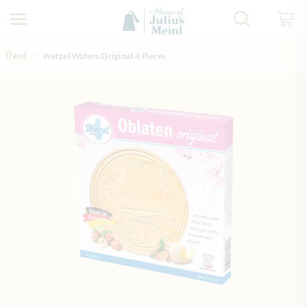
Přejít na obsah
Úvod
Wetzel Wafers Original 4 Pieces