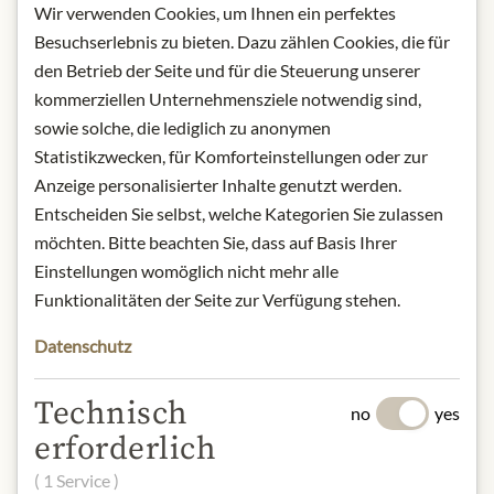
Wir verwenden Cookies, um Ihnen ein perfektes
Wan Kwai offers a range of clean-
Besuchserlebnis zu bieten. Dazu zählen Cookies, die für
tasting, palm oil-free products for
den Betrieb der Seite und für die Steuerung unserer
simple and delicious Asian cuisine.
kommerziellen Unternehmensziele notwendig sind,
sowie solche, die lediglich zu anonymen
Origin: Germany
Storage: Keep cool, dry and protected
Statistikzwecken, für Komforteinstellungen oder zur
from light. Once opened keep
Anzeige personalisierter Inhalte genutzt werden.
refrigerated.
Entscheiden Sie selbst, welche Kategorien Sie zulassen
Contact: Importhaus Wilms / Impuls
möchten. Bitte beachten Sie, dass auf Basis Ihrer
GmbH & Co. KG; Am Klingenweg 6A,
Einstellungen womöglich nicht mehr alle
65396 Walluf, GER
Funktionalitäten der Seite zur Verfügung stehen.
Datenschutz
* Wir bitten um Verständnis, dass das
Produktdesign von der Abbildung
Technisch
no
yes
abweichen kann.
erforderlich
SLOŽENÍ A ALERGENY
( 1 Service )