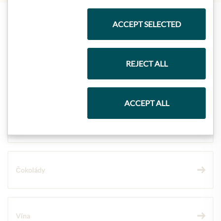
ACCEPT SELECTED
Nejlepší z našeho sortimentu
REJECT ALL
Dárkové koše
ACCEPT ALL
Těstoviny a rýže
Čokolády
Vína