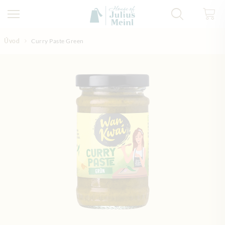
Přejít na obsah
Úvod
Curry Paste Green