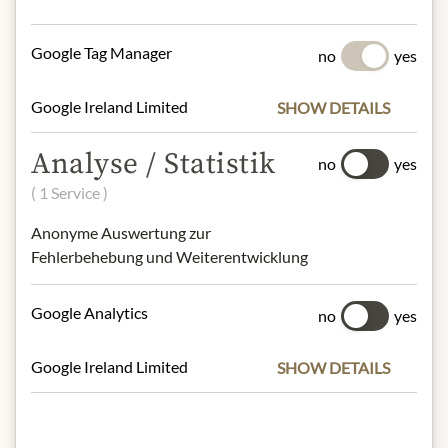
Green chillies (30 %), garlic, soybean
oil, lemongrass, salt, galangal, shallots,
Google Tag Manager
no
yes
kaffir lime peel, coriander, cumin.
Soja
Google Ireland Limited
SHOW DETAILS
NUTRIČNÍ HODNOTY
Analyse / Statistik
no
yes
100 g contain on average:
( 1 Service )
Calories (Energy):
194 kcal / 802 kJ
Fat:
15g
Anonyme Auswertung zur
- of which saturated fats:
0g
Fehlerbehebung und Weiterentwicklung
Carbohydrates:
8.2g
- of which sugars:
2.2g
Google Analytics
no
yes
Protein:
3.1g
Salt:
9.5g
Google Ireland Limited
SHOW DETAILS