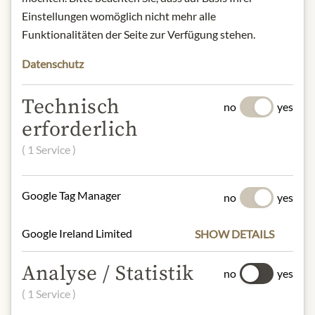
Einstellungen womöglich nicht mehr alle
for the entire spectrum of Vega Sicilia
(Único, Valbuena, Alion, Pintia).
Funktionalitäten der Seite zur Verfügung stehen.
Datenschutz
Alcohol Content: 14,5%
Origin: Spanien / Ribera del Duero
Contact: Tempos Vega Sicilia, 47359
Technisch
no
yes
Valbuena de Duero (Valladolid)
erforderlich
* Wir bitten um Verständnis, dass das
( 1 Service )
Produktdesign von der Abbildung
abweichen kann.
Google Tag Manager
no
yes
SLOŽENÍ A ALERGENY
Google Ireland Limited
SHOW DETAILS
Schwefeldioxid
Analyse / Statistik
no
yes
( 1 Service )