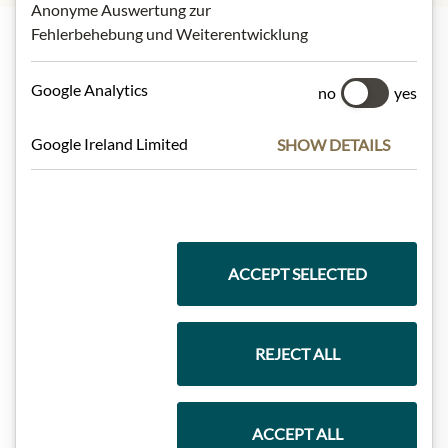
Anonyme Auswertung zur
Fehlerbehebung und Weiterentwicklung
Nejlepší z našeho sortimentu
Google Analytics
no
yes
Google Ireland Limited
SHOW DETAILS
Dárkové koše
Těstoviny a rýže
ACCEPT SELECTED
Čokolády
REJECT ALL
ACCEPT ALL
Vína