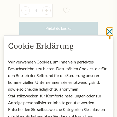
Množství
-
+
Přidat do košíku
Cl
Cookie Erklärung
NYNÍ SKLADEM
Art.Nr.:
424144#1.000
Wir verwenden Cookies, um Ihnen ein perfektes
Besuchserlebnis zu bieten. Dazu zählen Cookies, die für
den Betrieb der Seite und für die Steuerung unserer
POPIS
kommerziellen Unternehmensziele notwendig sind,
The oenologist at Vega Sicilia was
sowie solche, die lediglich zu anonymen
Mariano García from 1968-1998, who
Statistikzwecken, für Komforteinstellungen oder zur
today looks after the wines of the
Anzeige personalisierter Inhalte genutzt werden.
Aalto, Mauro and San Román
Entscheiden Sie selbst, welche Kategorien Sie zulassen
wineries, since 1998 Xavier Ausas
möchten. Bitte beachten Sie, dass auf Basis Ihrer
López de Castro has been responsible