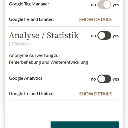
Google Tag Manager
no
yes
NUTRIČNÍ HODNOTY
Google Ireland Limited
SHOW DETAILS
100g contain on average
Calorific value (energy)
: 951kJ /
Analyse / Statistik
229kcal
no
yes
Fat:
17,1g
( 1 Service )
- of which saturated fatty acids
: 0,9g
Anonyme Auswertung zur
Carbohydrates:
8,5g
Fehlerbehebung und Weiterentwicklung
- of which sugar:
3,8g
Protein:
10,2g
Salt:
5,3g
Google Analytics
no
yes
Google Ireland Limited
SHOW DETAILS
Nejlepší z našeho sortimentu