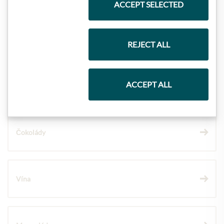
ACCEPT SELECTED
Dárkové koše
REJECT ALL
ACCEPT ALL
Těstoviny a rýže
Čokolády
Vína