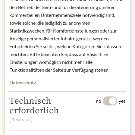
Product name: Toustain Mustard
-
den Betrieb der Seite und für die Steuerung unserer
260g
kommerziellen Unternehmensziele notwendig sind,
Storage: Keep cool, dry and protected
sowie solche, die lediglich zu anonymen
from light.
Statistikzwecken, für Komforteinstellungen oder zur
Contact: Toustain-Barville, 72 rue de
Anzeige personalisierter Inhalte genutzt werden.
Lessard, 76100, Rouen, France/
Entscheiden Sie selbst, welche Kategorien Sie zulassen
service.clients@toustain-
möchten. Bitte beachten Sie, dass auf Basis Ihrer
barville.com
Einstellungen womöglich nicht mehr alle
Funktionalitäten der Seite zur Verfügung stehen.
* Wir bitten um Verständnis, dass das
Produktdesign von der Abbildung
Datenschutz
abweichen kann.
Technisch
no
yes
SLOŽENÍ A ALERGENY
erforderlich
Canadian mustard seeds, water, apple
( 1 Service )
cider vinegar from Normandy*, salt.
Senf, Schwefeldioxid