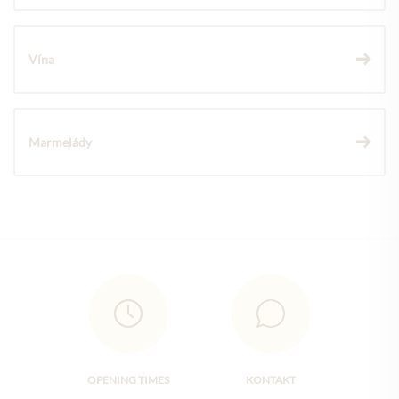
Vína
Marmelády
OPENING TIMES
KONTAKT