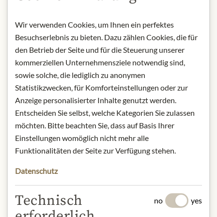
SLOŽENÍ A ALERGENY
Wir verwenden Cookies, um Ihnen ein perfektes
Avola almonds (35%), sugar, covering
Besuchserlebnis zu bieten. Dazu zählen Cookies, die für
(20%) (dark chocolate (cocoa paste,
den Betrieb der Seite und für die Steuerung unserer
sugar, cocoa butter, emulsifier: soy
kommerziellen Unternehmensziele notwendig sind,
lecithin, natural vanilla flavouring)
sowie solche, die lediglich zu anonymen
milk chocolate (sugar, cocoa butter,
Statistikzwecken, für Komforteinstellungen oder zur
powdered milk, cocoa paste, low-fat
Anzeige personalisierter Inhalte genutzt werden.
milk powder, emulsifier: soy lecithin,
natural vanilla flavouring), white
Entscheiden Sie selbst, welche Kategorien Sie zulassen
chocolate flavoured with lemon
möchten. Bitte beachten Sie, dass auf Basis Ihrer
(sugar, cocoa butter, powdered milk,
Einstellungen womöglich nicht mehr alle
emulsifier: soy lecithin, natural vanilla
Funktionalitäten der Seite zur Verfügung stehen.
flavouring, natural lemon flavouring,
natural tagetes flavouring), white
Datenschutz
chocolate flavoured with with orange
(sugar, cocoa butter, powdered milk,
Technisch
no
yes
emulsifier: soy lecithin, natural vanilla
erforderlich
flavouring, natural orange flavouring,