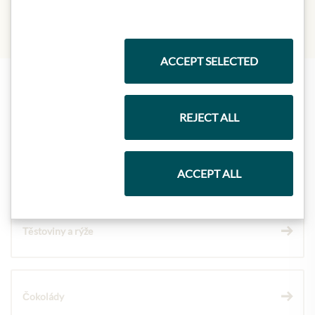
ACCEPT SELECTED
Nejlepší z našeho sortimentu
REJECT ALL
Dárkové koše
ACCEPT ALL
Těstoviny a rýže
Čokolády