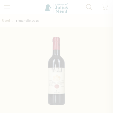
Přejít na obsah
Úvod
Tignanello 2016