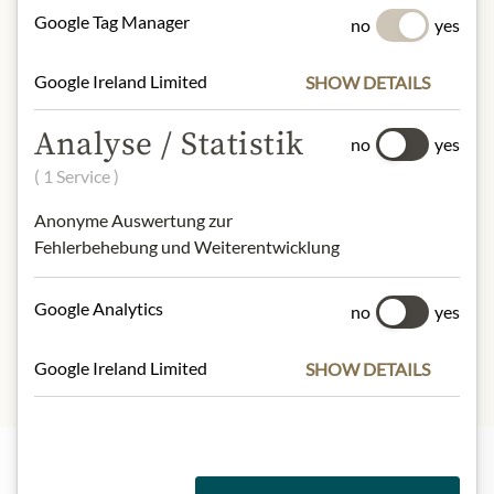
Cassia per Siena/ 133 Loc. Bargino/
Google Tag Manager
no
yes
50026 San Casciano val di Pesa/
Florence/ Italy/
Google Ireland Limited
visite@antinorichianticlassico.it
SHOW DETAILS
Analyse / Statistik
no
yes
* Wir bitten um Verständnis, dass das
( 1 Service )
Produktdesign von der Abbildung
abweichen kann.
Anonyme Auswertung zur
Fehlerbehebung und Weiterentwicklung
SLOŽENÍ A ALERGENY
Schwefeldioxid
Google Analytics
no
yes
Google Ireland Limited
SHOW DETAILS