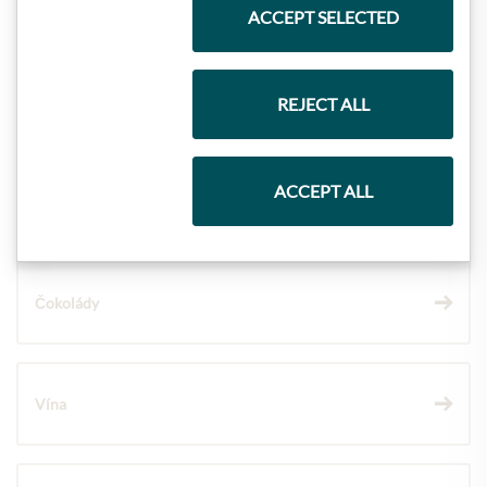
Nejlepší z našeho sortimentu
ACCEPT SELECTED
Dárkové koše
REJECT ALL
ACCEPT ALL
Těstoviny a rýže
Čokolády
Vína