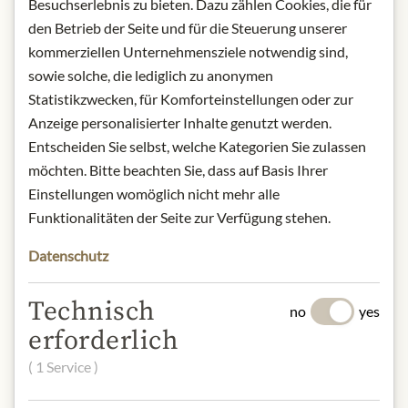
Art.Nr.:
426106#1.000
Besuchserlebnis zu bieten. Dazu zählen Cookies, die für
den Betrieb der Seite und für die Steuerung unserer
kommerziellen Unternehmensziele notwendig sind,
POPIS
sowie solche, die lediglich zu anonymen
Statistikzwecken, für Komforteinstellungen oder zur
It was the first Sangiovese to be aged
Anzeige personalisierter Inhalte genutzt werden.
in barriques, the first modern red
Entscheiden Sie selbst, welche Kategorien Sie zulassen
wine to be made from non-traditional
grape varieties (including Cabernet),
möchten. Bitte beachten Sie, dass auf Basis Ihrer
and one of the first red wines from
Einstellungen womöglich nicht mehr alle
Chianti to which no white grape
Funktionalitäten der Seite zur Verfügung stehen.
varieties were added. Tignanello is a
Datenschutz
milestone in the history of wine. The
wine is made from a selection of
Sangiovese, Cabernet Sauvignon, and
Technisch
no
yes
Cabernet Franc grapes.
erforderlich
Alcohol content: 13.5%
Origin: Italy / Tuscany
( 1 Service )
Contact: Marchesi Antinori S.p.A via