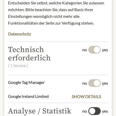
Entscheiden Sie selbst, welche Kategorien Sie zulassen
möchten. Bitte beachten Sie, dass auf Basis Ihrer
POPIS
Einstellungen womöglich nicht mehr alle
Product: Valencia Almond 71% - Dark
Funktionalitäten der Seite zur Verfügung stehen.
Chocolate - 110g
Origin: Denmark
Datenschutz
Storage: Store in a cool and dry place,
away from heat.
Technisch
no
yes
Contact: Summerbird; Mandelalléen
erforderlich
6 - 5610 Assens - Danmark
( 1 Service )
* Wir bitten um Verständnis, dass das
Produktdesign von der Abbildung
Google Tag Manager
no
yes
abweichen kann.
Google Ireland Limited
SHOW DETAILS
SLOŽENÍ A ALERGENY
Analyse / Statistik
Eier, Nüsse
no
yes