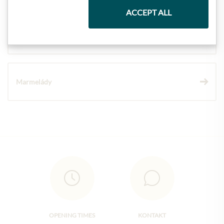
ACCEPT ALL
Vína
Marmelády
OPENING TIMES
KONTAKT