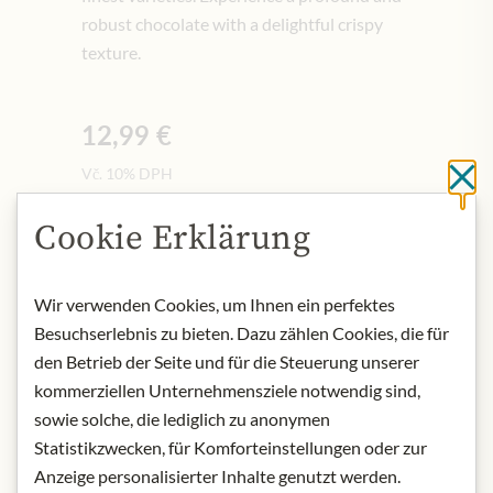
robust chocolate with a delightful crispy
texture.
12,99 €
Vč. 10% DPH
Cl
100 gr
|
(1 kg
129,90 €
)
Cookie Erklärung
Množství
-
+
Wir verwenden Cookies, um Ihnen ein perfektes
Besuchserlebnis zu bieten. Dazu zählen Cookies, die für
Přidat do košíku
den Betrieb der Seite und für die Steuerung unserer
kommerziellen Unternehmensziele notwendig sind,
sowie solche, die lediglich zu anonymen
NYNÍ SKLADEM
Statistikzwecken, für Komforteinstellungen oder zur
Art.Nr.:
439171#1.000
Anzeige personalisierter Inhalte genutzt werden.