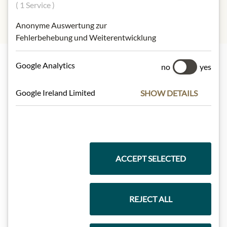
( 1 Service )
Anonyme Auswertung zur
Fehlerbehebung und Weiterentwicklung
Google Analytics
no
yes
Nejlepší z našeho sortimentu
Google Ireland Limited
SHOW DETAILS
Dárkové koše
ACCEPT SELECTED
Těstoviny a rýže
REJECT ALL
Čokolády