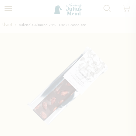
Přejít na obsah
Úvod
Valencia Almond 71% - Dark Chocolate