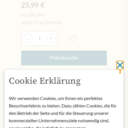
25,99 €
Vč. 10% DPH
100 gr
|
(1 kg
259,90 €
)
Množství
-
+
Přidat do košíku
Cl
Cookie Erklärung
NYNÍ SKLADEM
Art.Nr.:
439185#1.000
Wir verwenden Cookies, um Ihnen ein perfektes
Besuchserlebnis zu bieten. Dazu zählen Cookies, die für
POPIS
den Betrieb der Seite und für die Steuerung unserer
Experience a world of flavours with
kommerziellen Unternehmensziele notwendig sind,
Summerbird's sophisticated, elegant
sowie solche, die lediglich zu anonymen