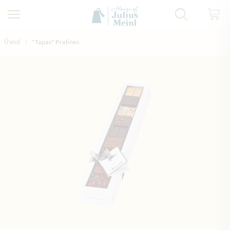
Přejít na obsah
Úvod
"Tapas" Pralines