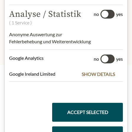
Produktdesign von der Abbildung
abweichen kann.
Analyse / Statistik
no
yes
SLOŽENÍ A ALERGENY
( 1 Service )
Eier, Nüsse
Anonyme Auswertung zur
Fehlerbehebung und Weiterentwicklung
Google Analytics
no
yes
Google Ireland Limited
SHOW DETAILS
Nejlepší z našeho sortimentu
Dárkové koše
ACCEPT SELECTED