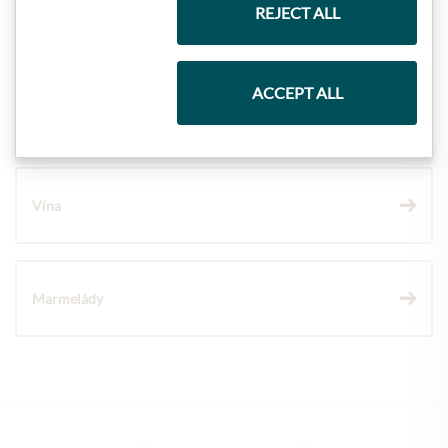
REJECT ALL
Těstoviny a rýže
ACCEPT ALL
Čokolády
Vína
Marmelády