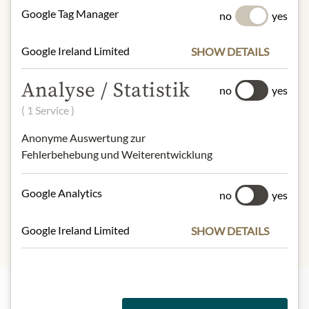
Google Tag Manager
no
yes
abweichen kann.
Google Ireland Limited
SLOŽENÍ A ALERGENY
SHOW DETAILS
Tomato Puree (Water, Tomato Paste),
Analyse / Statistik
no
yes
Brown Sugar, Molasses, Distilled
Vinegar, Corn Starch, Salt, Spices
( 1 Service )
(Including Black Pepper, Paprika, Chili
Anonyme Auswertung zur
Pepper) & Contains Less than 0.5%
Fehlerbehebung und Weiterentwicklung
of: Onion, Garlic, Natural Flavour
(Including Hickory Smoke).
Google Analytics
no
yes
Google Ireland Limited
SHOW DETAILS