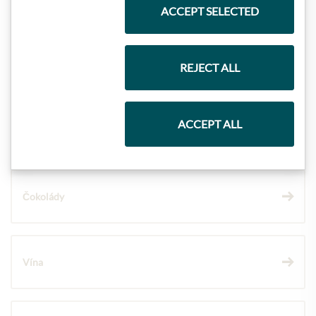
Nejlepší z našeho sortimentu
ACCEPT SELECTED
Dárkové koše
REJECT ALL
ACCEPT ALL
Těstoviny a rýže
Čokolády
Vína