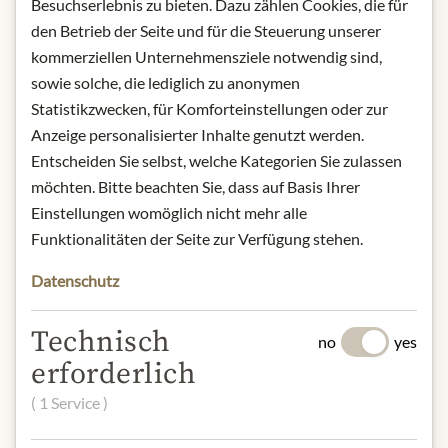
Besuchserlebnis zu bieten. Dazu zählen Cookies, die für
notch local music, and good company
den Betrieb der Seite und für die Steuerung unserer
come together under one roof.
kommerziellen Unternehmensziele notwendig sind,
Immerse yourself in the unique
sowie solche, die lediglich zu anonymen
atmosphere of Stubb's, where music
Statistikzwecken, für Komforteinstellungen oder zur
and flavour have gone hand in hand
Anzeige personalisierter Inhalte genutzt werden.
ever since.
Entscheiden Sie selbst, welche Kategorien Sie zulassen
möchten. Bitte beachten Sie, dass auf Basis Ihrer
Product name: Smokey Brown Sugar
BBQ Sauce - 450ml
Einstellungen womöglich nicht mehr alle
Storage: Keep cool, dry and protected
Funktionalitäten der Seite zur Verfügung stehen.
from light. Refrigerate after opening.
Datenschutz
Origin: USA / Texas
Contact: McCormick & Company, Inc.
- Stubb's; 24 Schilling Road, Hunt
Technisch
no
yes
Valley, MD 21031, USA
erforderlich
( 1 Service )
* Wir bitten um Verständnis, dass das
Produktdesign von der Abbildung