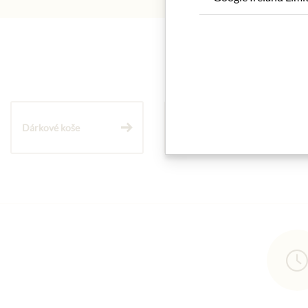
Dárkové koše
Těstoviny a rýže