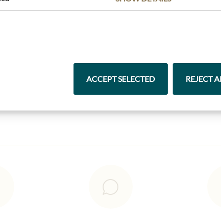
Nejlepší z našeho sortimentu
ACCEPT SELECTED
REJECT A
Čokolády
Vína