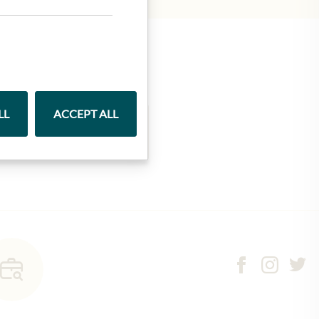
LL
ACCEPT ALL
Marmelády