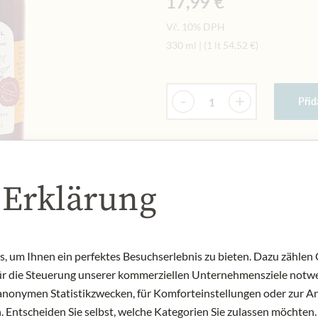
17,99 €
Vč. 10% DPH
330 ml
|
(1 lt
54,52 €
)
Množství
-
+
Přid
NYNÍ SKLADEM
Art.Nr.:
316080#1.000
 Erklärung
 um Ihnen ein perfektes Besuchserlebnis zu bieten. Dazu zählen C
für die Steuerung unserer kommerziellen Unternehmensziele notwe
zu anonymen Statistikzwecken, für Komforteinstellungen oder zur An
 Entscheiden Sie selbst, welche Kategorien Sie zulassen möchten. 