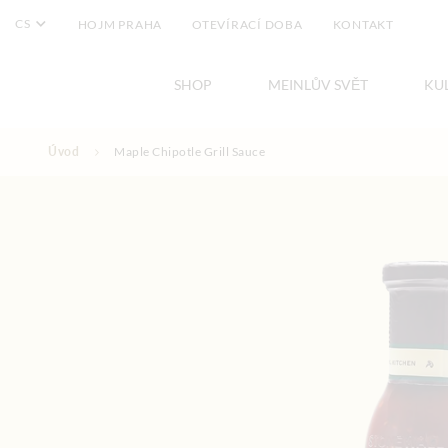
CS
HOJM PRAHA
OTEVÍRACÍ DOBA
KONTAKT
SHOP
MEINLŮV SVĚT
KU
Přejít na obsah
Úvod
Maple Chipotle Grill Sauce