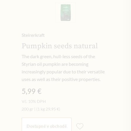
Steirerkraft
Pumpkin seeds natural
The dark green, hull-less seeds of the
Styrian oil pumpkin are becoming
increasingly popular due to their versatile
uses as well as their positive properties.
5,99 €
Vč. 10% DPH
200 gr
|
(1 kg
29,95 €
)
Dostupné v obchodě