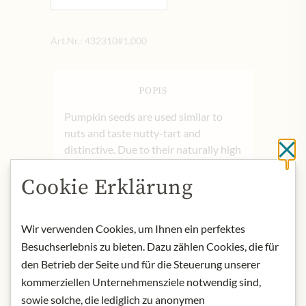
Art.Nr.:
432310#1.000
POPIS
Pumpkin seeds are used similar to
nuts and taste nutty-tart and
distinctive. Due to their naturally high
Cl
spermidine content, Steirerkraft
Cookie Erklärung
pumpkin seeds are the Styrian
spermidine source par excellence.
Wir verwenden Cookies, um Ihnen ein perfektes
product name: Pumpkin seeds
Besuchserlebnis zu bieten. Dazu zählen Cookies, die für
origin: Austria
den Betrieb der Seite und für die Steuerung unserer
storage: Store in a cool and dry place,
protected from light
kommerziellen Unternehmensziele notwendig sind,
contact: Estyria Naturprodukte
sowie solche, die lediglich zu anonymen