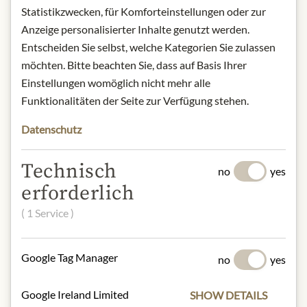
GmbH, Wollsdorf 75, 8181 St.
Statistikzwecken, für Komforteinstellungen oder zur
Ruprecht/Raab, Austria
Anzeige personalisierter Inhalte genutzt werden.
Entscheiden Sie selbst, welche Kategorien Sie zulassen
* Wir bitten um Verständnis, dass das
möchten. Bitte beachten Sie, dass auf Basis Ihrer
Produktdesign von der Abbildung
Einstellungen womöglich nicht mehr alle
abweichen kann.
Funktionalitäten der Seite zur Verfügung stehen.
SLOŽENÍ A ALERGENY
Datenschutz
100% Pumpkin seeds
Technisch
no
yes
Gluten
erforderlich
( 1 Service )
NUTRIČNÍ HODNOTY
100g contain on average:
Calories (energy):
2413 kJ / 582 kcal
Google Tag Manager
no
yes
Fat:
46 g
- of which saturates:
9,4 g
Google Ireland Limited
SHOW DETAILS
Carbohydrates:
2,0 g