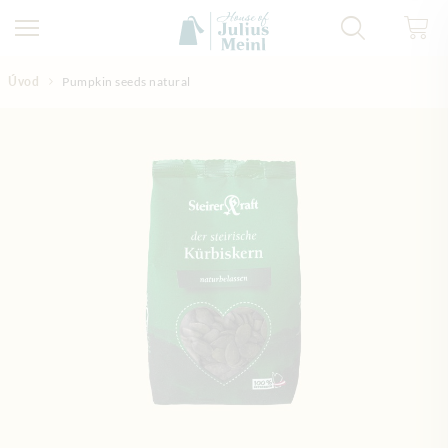
Přejít na obsah
Úvod
Pumpkin seeds natural