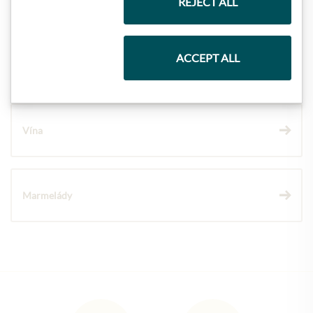
Těstoviny a rýže
REJECT ALL
ACCEPT ALL
Čokolády
Vína
Marmelády