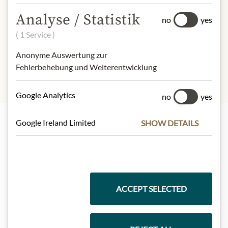
- of which sugar:
1,4 g
Analyse / Statistik
no
yes
Dietary Fiber:
0 g
( 1 Service )
Protein:
37 g
Salt:
0,03 g
Anonyme Auswertung zur
Fehlerbehebung und Weiterentwicklung
Google Analytics
no
yes
Google Ireland Limited
SHOW DETAILS
Nejlepší z našeho sortimentu
Dárkové koše
ACCEPT SELECTED