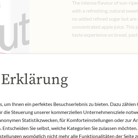
The intense flavour of sun-ripe
with a refreshing, natural swee
no added refined sugar but are
concentrated apple juice. This p
taste experience on bread, pastr
5,99 €
Vč. 10% DPH
 Erklärung
250 gr
|
(1 kg
23,96 €
)
Množství
-
+
Přid
 um Ihnen ein perfektes Besuchserlebnis zu bieten. Dazu zählen C
für die Steuerung unserer kommerziellen Unternehmensziele notwe
zu anonymen Statistikzwecken, für Komforteinstellungen oder zur An
NYNÍ SKLADEM
 Entscheiden Sie selbst, welche Kategorien Sie zulassen möchten. 
Art.Nr.:
447762#1.000
nstellungen womöglich nicht mehr alle Funktionalitäten der Seite 