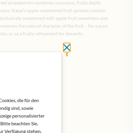
ned strawberries combines a luscious, fruity depth
tness. Staud’s apple-sweetened fruit spreads contain
 exclusively sweetened with apple fruit sweetness and
reserves the natural character of the fruit – for a pure
ies, or as a fruity refinement for desserts.
Close without saving
at do košíku
ookies, die für den
ndig sind, sowie
zeige personalisierter
Bitte beachten Sie,
zur Verfügung stehen.