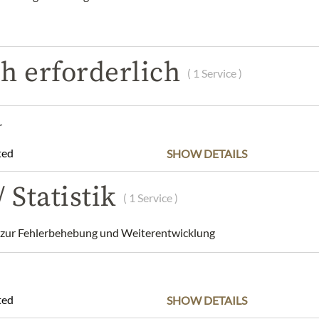
h erforderlich
( 1 Service )
POPIS
SLOŽENÍ A ALERGENY
NUTRIČNÍ HODNOT
r
and protected from light. After opening, store refrigerated and co
ted
SHOW DETAILS
Hubergasse 3, 1160 Vienna, Austria / +43 1 40688050 / office@
 Statistik
( 1 Service )
dnis, dass das Produktdesign von der Abbildung abweichen kann.
ur Fehlerbehebung und Weiterentwicklung
ted
SHOW DETAILS