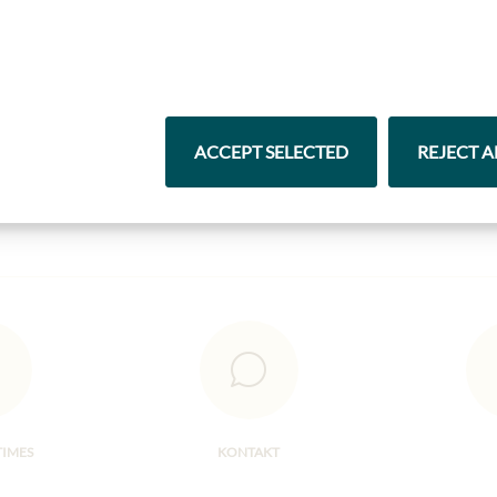
Nejlepší z našeho sortimentu
ACCEPT SELECTED
REJECT A
Čokolády
Vína
TIMES
KONTAKT