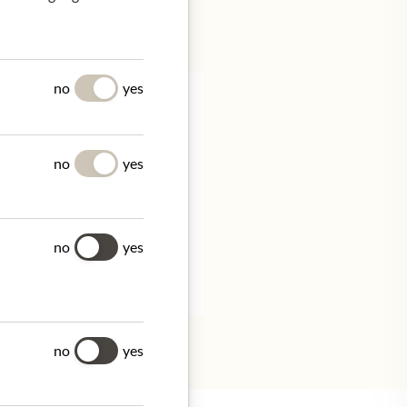
no
yes
Y
no
yes
nsume within days.
stauds.com
no
yes
no
yes