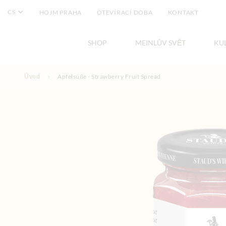
CS
HOJM PRAHA
OTEVÍRACÍ DOBA
KONTAKT
SHOP
MEINLŮV SVĚT
KU
Přejít na obsah
Úvod
Apfelsüße - Strawberry Fruit Spread