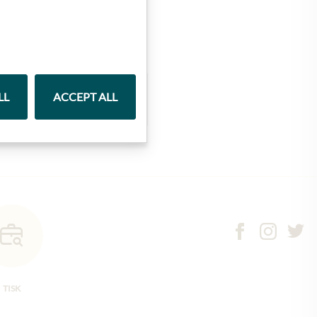
LL
ACCEPT ALL
Marmelády
TISK