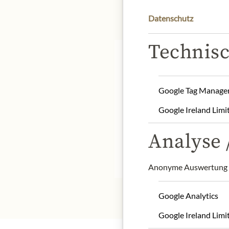
Datenschutz
Technisc
Google Tag Manage
Storage: Keep cool, dry 
Google Ireland Limi
Contact: Staud's GmbH; 
Analyse /
* Wir bitten um Verstän
Anonyme Auswertung z
Google Analytics
Google Ireland Limi