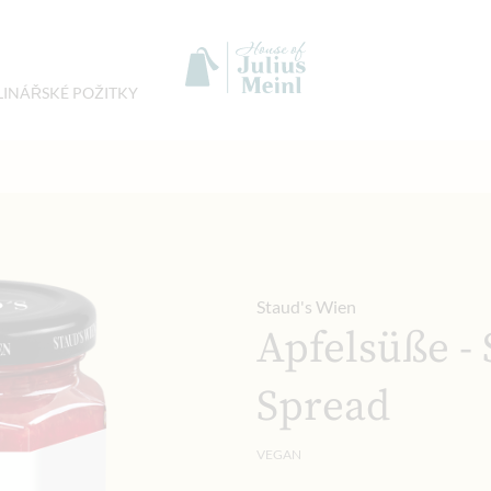
LINÁŘSKÉ POŽITKY
Staud's Wien
Apfelsüße -
Spread
VEGAN