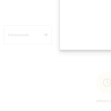
Dárkové koše
Těstoviny a rýže
OPENING 