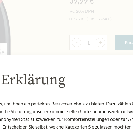
39,99 €
Vč. 20% DPH
0.375 lt
|
(1 lt
106,64 €
)
Množství
-
+
Přid
NYNÍ SKLADEM
 Erklärung
Art.Nr.:
014756#1.000
 um Ihnen ein perfektes Besuchserlebnis zu bieten. Dazu zählen C
für die Steuerung unserer kommerziellen Unternehmensziele notwe
zu anonymen Statistikzwecken, für Komforteinstellungen oder zur An
 Entscheiden Sie selbst, welche Kategorien Sie zulassen möchten. 