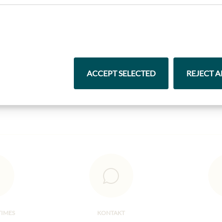
Nejlepší z našeho sortimentu
ACCEPT SELECTED
REJECT A
Čokolády
Vína
TIMES
KONTAKT