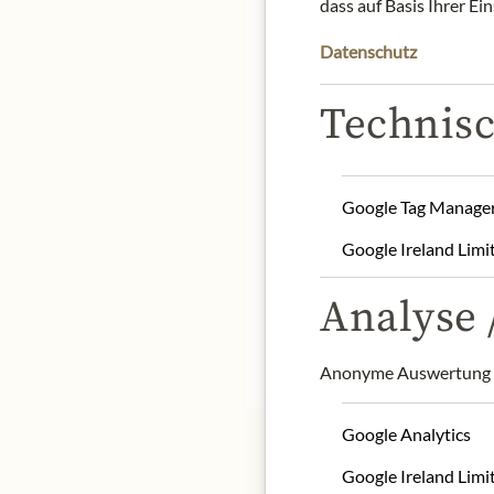
dass auf Basis Ihrer Ei
Datenschutz
Technisc
Beautiful aromatic compl
peaches. On the palate, a
and spicy aromas, notes 
Food recommendation: The
Google Tag Manage
Seafood, grilled lobster
Google Ireland Limi
origin: France / Champa
alcohol content: 12%
Analyse /
contact: Champagne Bolli
* Wir bitten um Verstän
Anonyme Auswertung z
Google Analytics
Google Ireland Limi