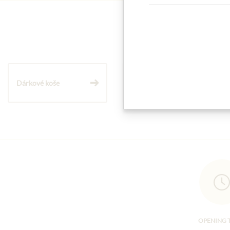
Dárkové koše
Těstoviny a rýže
OPENING 