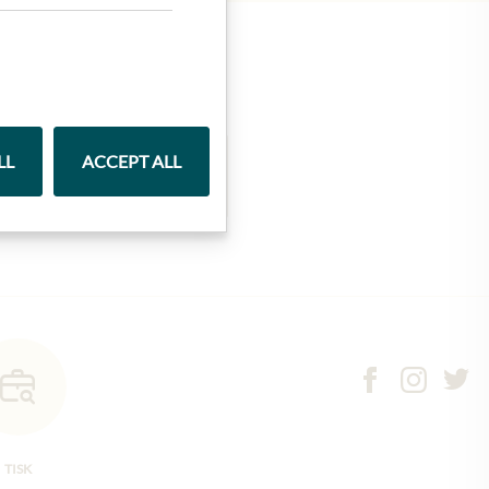
LL
ACCEPT ALL
Marmelády
TISK