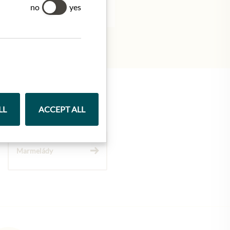
no
yes
LL
ACCEPT ALL
Marmelády