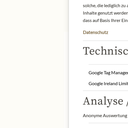
solche, die lediglich 
Inhalte genutzt werden.
dass auf Basis Ihrer Ei
Datenschutz
Technisc
Nose:
all-round harmony,
Google Tag Manage
Palate:
with piquant spice
Google Ireland Limi
Pairing recommendation
and grilled vegetables.
Analyse /
Origin: Italy / Region Li
Contact: Tenuta San Guid
Anonyme Auswertung z