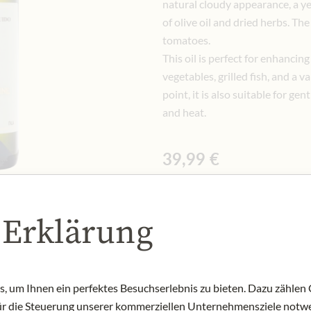
natural cloudy appearance, a ye
of olive oil and dried herbs. The
tomatoes.
This oil is perfect for enhancin
vegetables, grilled fish, and a v
point, it is also suitable for gen
and heat.
39,99 €
Vč. 10% DPH
0.75 lt
|
(1 lt
53,32 €
)
 Erklärung
Upozornit na naskladnění
 um Ihnen ein perfektes Besuchserlebnis zu bieten. Dazu zählen C
für die Steuerung unserer kommerziellen Unternehmensziele notwe
NENÍ SKLADEM