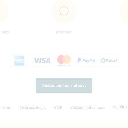
TIMES
KONTAKT
Odstoupení od smlouvy
© Juliu
í zboží
Ochrana údajů
VOP
Základní informace