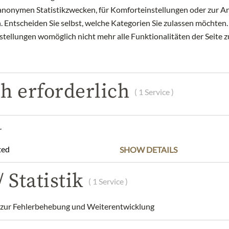
zu anonymen Statistikzwecken, für Komforteinstellungen oder zur An
Art.Nr.:
440580#1.000
 Entscheiden Sie selbst, welche Kategorien Sie zulassen möchten. 
nstellungen womöglich nicht mehr alle Funktionalitäten der Seite 
h erforderlich
POPIS
SLOŽENÍ A ALERGENY
NUTRIČNÍ HODNOT
( 1 Service )
 spicy, with almonds, and fruit.
r
, beautifully nuanced fruit and a slight hint of roasted almonds. Lo
ted
SHOW DETAILS
:
The pure and intense flavours of this olive oil go perfectly with
 Statistik
( 1 Service )
vorno
o, 57022 Bolgheri, bottled in Castagneto Carducci, Via del Casone 
ur Fehlerbehebung und Weiterentwicklung