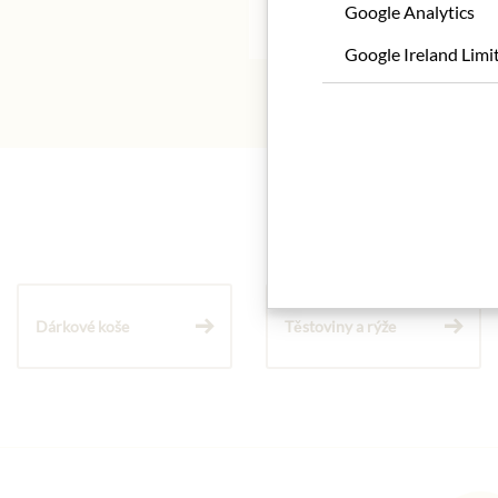
* Wir bitten um Verstän
Google Analytics
Google Ireland Limi
Dárkové koše
Těstoviny a rýže