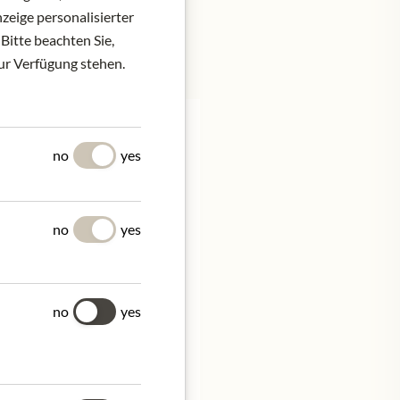
zeige personalisierter
Bitte beachten Sie,
zur Verfügung stehen.
Y
no
yes
no
yes
ng, spicy aftertaste.
 bread, tomato bruschetta
no
yes
Ugolino, 2, Italy.