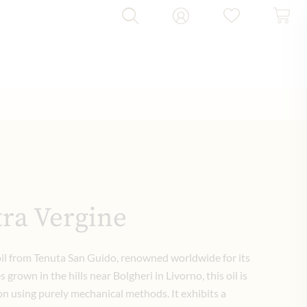
tra Vergine
 oil from Tenuta San Guido, renowned worldwide for its
grown in the hills near Bolgheri in Livorno, this oil is
n using purely mechanical methods. It exhibits a