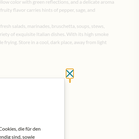
llow color with green reflections, and a delicate aroma
 fruity flavor carries hints of pepper, sage, and
g fresh salads, marinades, bruschetta, soups, stews,
ariety of exquisite Italian dishes. With its high smoke
tle frying. Store in a cool, dark place, away from light
Close without saving
ookies, die für den
ndig sind, sowie