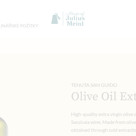
LINÁŘSKÉ POŽITKY
TENUTA SAN GUIDO
Olive Oil Ex
High-quality extra virgin olive
Sassicaia wine. Made from olives 
obtained through cold extractio