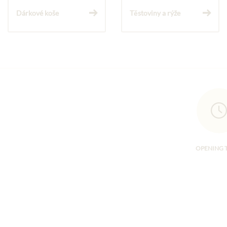
Dárkové koše
Těstoviny a rýže
OPENING 