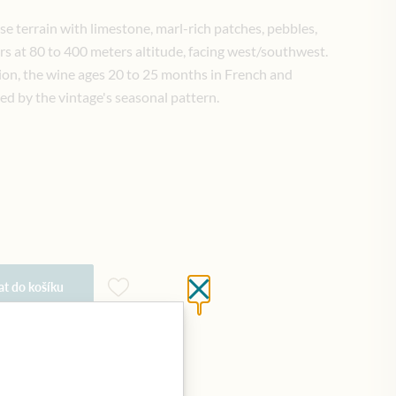
se terrain with limestone, marl-rich patches, pebbles,
s at 80 to 400 meters altitude, facing west/southwest.
ion, the wine ages 20 to 25 months in French and
d by the vintage's seasonal pattern.
at do košíku
Close without saving