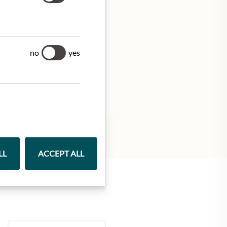
no
yes
LL
ACCEPT ALL