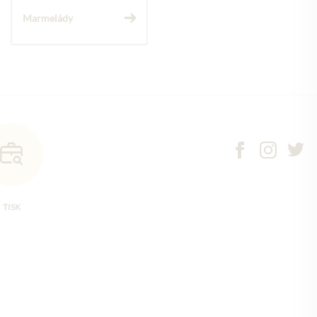
Marmelády
TISK