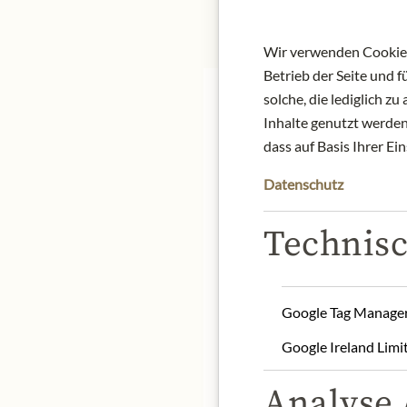
Wir verwenden Cookies,
Betrieb der Seite und 
solche, die lediglich 
Inhalte genutzt werden.
dass auf Basis Ihrer Ei
Datenschutz
Originally, Sassicaia wa
della Rocchetta, scion 
Technisc
Cabernet Franc – in the 
were intended for the fa
Guido and Mario's son, ur
appearance on the marke
Google Tag Manage
Nose:
Aromas of black b
Google Ireland Limi
Tongue:
An impressive ba
Pairing recommendatio
Analyse /