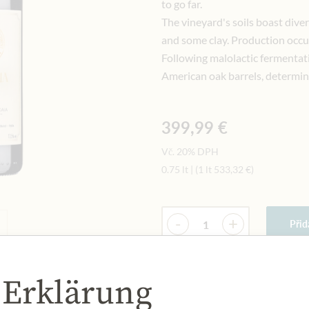
to go far.
The vineyard's soils boast diver
and some clay. Production occur
Following malolactic fermentat
American oak barrels, determine
399,99 €
Vč. 20% DPH
0.75 lt
|
(1 lt
533,32 €
)
Množství
-
+
Přid
 Erklärung
NYNÍ SKLADEM
Art.Nr.:
437241#1.000