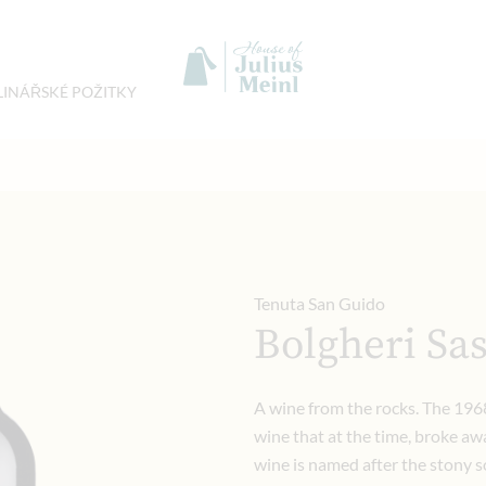
LINÁŘSKÉ POŽITKY
Tenuta San Guido
Bolgheri Sa
A wine from the rocks. The 1968
wine that at the time, broke a
wine is named after the stony so