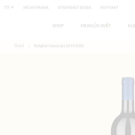
CS
HOJM PRAHA
OTEVÍRACÍ DOBA
KONTAKT
SHOP
MEINLŮV SVĚT
KU
Přejít na obsah
Úvod
Bolgheri Sassicaia 2019 DOC