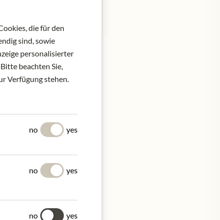
ookies, die für den
ndig sind, sowie
zeige personalisierter
Bitte beachten Sie,
zur Verfügung stehen.
Marchese Mario Incisa
t Sauvignon and
can region, these grapes
no
yes
t head of Tenuta San
ne made its first
no
yes
nish.
Serve at 15 - 18°C, best
no
yes