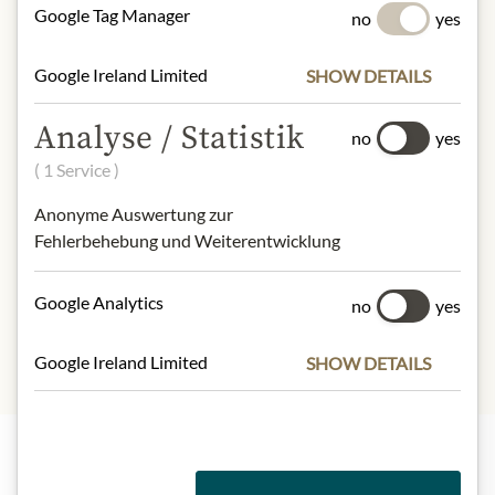
Google Tag Manager
no
yes
NUTRIČNÍ HODNOTY
Google Ireland Limited
SHOW DETAILS
100g contain on average:
Calories (energy):
1377 kJ/ 324 kcal
Analyse / Statistik
Fat:
0,00 g
no
yes
- of which saturates:
0,00 g
( 1 Service )
Carbohydrates:
79,0 g
Anonyme Auswertung zur
- of which sugar:
65,0 g
Fehlerbehebung und Weiterentwicklung
Dietary Fiber:
0,0 g
Protein:
2,0 g
Salt:
0,20 g
Google Analytics
no
yes
Google Ireland Limited
SHOW DETAILS
Nejlepší z našeho sortimentu