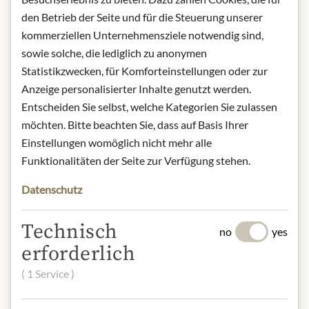
weight 300 gram
den Betrieb der Seite und für die Steuerung unserer
Storage: store in a cool and dry place,
kommerziellen Unternehmensziele notwendig sind,
away from light.
sowie solche, die lediglich zu anonymen
Contact: Doumak, The American
Statistikzwecken, für Komforteinstellungen oder zur
Marshmallow Company, 1004
Anzeige personalisierter Inhalte genutzt werden.
Fairway Dr., Bensenville, IL, 60106-
Entscheiden Sie selbst, welche Kategorien Sie zulassen
1317, USA/
möchten. Bitte beachten Sie, dass auf Basis Ihrer
customerservice@doumak.com
Einstellungen womöglich nicht mehr alle
* Wir bitten um Verständnis, dass das
Funktionalitäten der Seite zur Verfügung stehen.
Produktdesign von der Abbildung
Datenschutz
abweichen kann.
SLOŽENÍ A ALERGENY
Technisch
no
yes
erforderlich
Glucose syrup, sugar, corn starch,
gelatin, water, stabilizer: E450,
( 1 Service )
flavors.
Gelatine