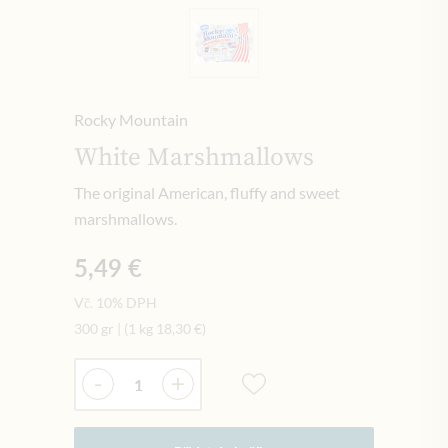
Rocky Mountain
White Marshmallows
The original American, fluffy and sweet
marshmallows.
5,49 €
Vč. 10% DPH
300 gr
|
(1 kg
18,30 €
)
Množství
-
+