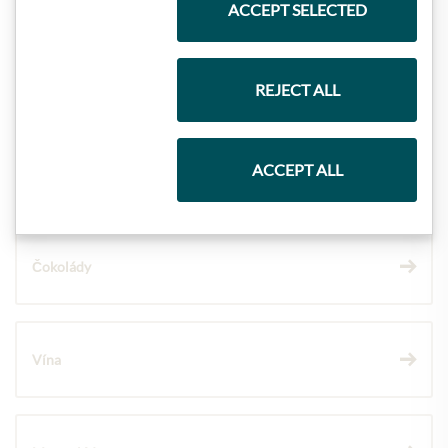
ACCEPT SELECTED
Dárkové koše
REJECT ALL
ACCEPT ALL
Těstoviny a rýže
Čokolády
Vína