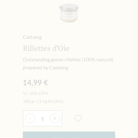
Castaing
Rillettes d'Oie
Outstanding goose rillettes (100% natural)
prepared by Castaing
14,99 €
Vč. 10% DPH
180 gr
|
(1 kg
83,28 €
)
Množství
-
+