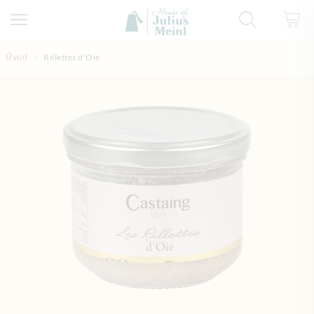
Přejít na obsah
Úvod
Rillettes d'Oie