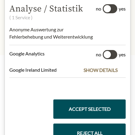
- of which sugar:
< 0,5 g
Analyse / Statistik
Dietary Fiber:
no
yes
Protein:
9,8 g
( 1 Service )
Salt:
1,1 g
Anonyme Auswertung zur
Fehlerbehebung und Weiterentwicklung
Google Analytics
no
yes
Google Ireland Limited
SHOW DETAILS
Nejlepší z našeho sortimentu
Dárkové koše
ACCEPT SELECTED
Těstoviny a rýže
REJECT ALL