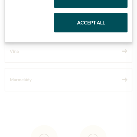
ACCEPT ALL
Čokolády
Vína
Marmelády