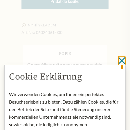
Přidat do košíku
NYNÍ SKLADEM
Art.Nr.:
060240#1.000
POPIS
Cl
Goose fillets with goose meat provide
a first class first class treat for the
Cookie Erklärung
palate.
Product name: Goose filets with
goose meat.
Wir verwenden Cookies, um Ihnen ein perfektes
Origin: France
Besuchserlebnis zu bieten. Dazu zählen Cookies, die für
Net quantity: 180 grams
den Betrieb der Seite und für die Steuerung unserer
Storage: After opening, keep in the
kommerziellen Unternehmensziele notwendig sind,
refrigerator
sowie solche, die lediglich zu anonymen
Contact: Castaing, Avenue de