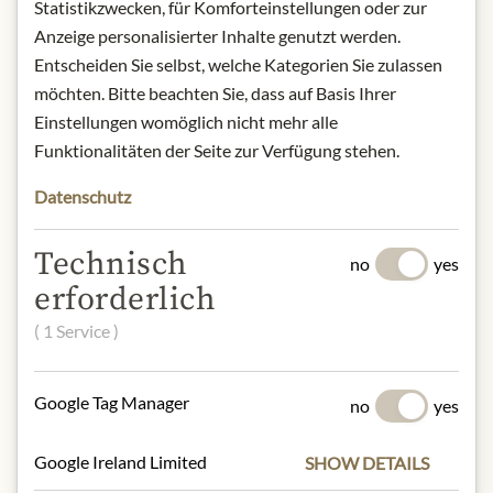
Statistikzwecken, für Komforteinstellungen oder zur
l'Océan, BP 40012, 40501 Saint-Sever
Anzeige personalisierter Inhalte genutzt werden.
Cedex (Landes), France.
Entscheiden Sie selbst, welche Kategorien Sie zulassen
* Wir bitten um Verständnis, dass das
möchten. Bitte beachten Sie, dass auf Basis Ihrer
Produktdesign von der Abbildung
Einstellungen womöglich nicht mehr alle
abweichen kann.
Funktionalitäten der Seite zur Verfügung stehen.
Datenschutz
SLOŽENÍ A ALERGENY
Goose meat, duck fat, salt, garlic,
Technisch
no
yes
pepper, shallots.
erforderlich
NUTRIČNÍ HODNOTY
( 1 Service )
100 g contain on average:
Calories (energie):
2434 kJ / 582 kcal
Google Tag Manager
no
yes
Fat:
60 g
- of which saturates:
17 g
Google Ireland Limited
SHOW DETAILS
Carbohydrates:
< 0,5 g