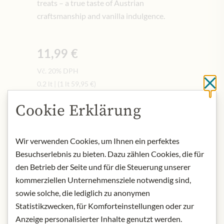
treats – a true taste of Austrian
craftsmanship and vanilla indulgence.
11,99 €
Vč. 20% DPH
0.2 lt
|
(1 lt
59,95 €
)
Cl
Množství
Cookie Erklärung
-
+
Wir verwenden Cookies, um Ihnen ein perfektes
Přidat do košíku
Besuchserlebnis zu bieten. Dazu zählen Cookies, die für
den Betrieb der Seite und für die Steuerung unserer
kommerziellen Unternehmensziele notwendig sind,
NYNÍ SKLADEM
sowie solche, die lediglich zu anonymen
Art.Nr.:
443851#1.000
Statistikzwecken, für Komforteinstellungen oder zur
Anzeige personalisierter Inhalte genutzt werden.