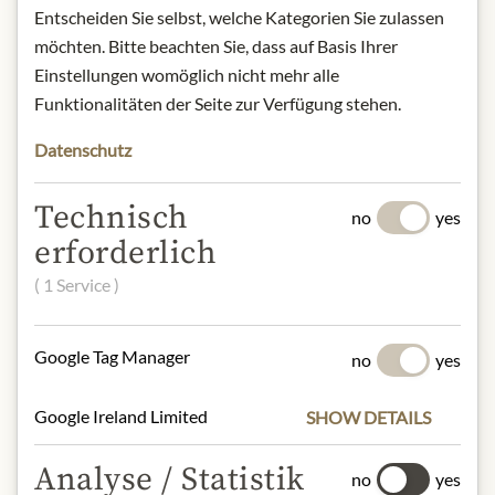
Entscheiden Sie selbst, welche Kategorien Sie zulassen
POPIS
möchten. Bitte beachten Sie, dass auf Basis Ihrer
Alcohol content: 15% vol.
Einstellungen womöglich nicht mehr alle
Net Quantity: 200ml
Funktionalitäten der Seite zur Verfügung stehen.
Storage: Keep in a cool and dry place.
Contact: Thomas Prinz GmbH;
Datenschutz
Ziegelbachstrasse 7, 6912 Hörbranz,
AT / Tel.: 0043 5573 82203 / eMail:
Technisch
no
yes
schnaps@prinz.cc
erforderlich
( 1 Service )
* Wir bitten um Verständnis, dass das
Produktdesign von der Abbildung
Google Tag Manager
abweichen kann.
no
yes
SLOŽENÍ A ALERGENY
Google Ireland Limited
SHOW DETAILS
Allergens: milk, eggs, hazelnuts,
Analyse / Statistik
no
yes
nougat