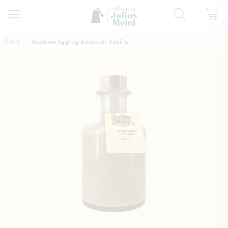
Přejít na obsah
Úvod
Austrian Eggnog Bourbon-Vanilla