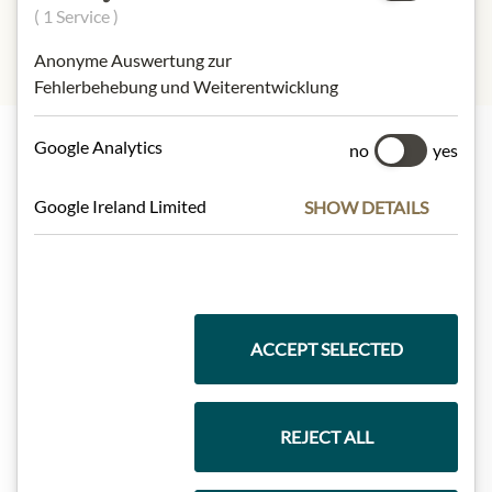
( 1 Service )
Anonyme Auswertung zur
Fehlerbehebung und Weiterentwicklung
Google Analytics
no
yes
Nejlepší z našeho sortimentu
Google Ireland Limited
SHOW DETAILS
Dárkové koše
ACCEPT SELECTED
Těstoviny a rýže
REJECT ALL
Čokolády