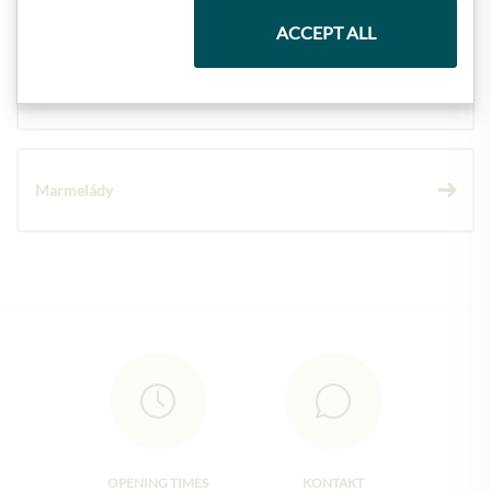
ACCEPT ALL
Vína
Marmelády
OPENING TIMES
KONTAKT