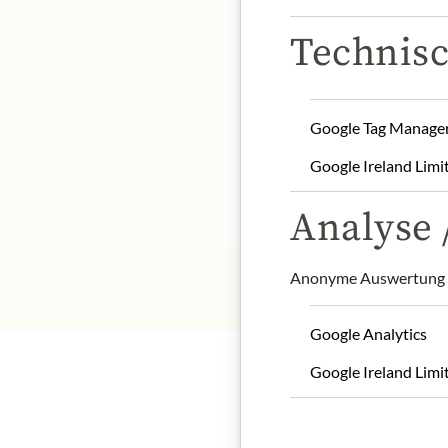
Technisc
Starage: Once opened, st
Google Tag Manage
Contact: Feinkost Dittm
Google Ireland Limi
* Wir bitten um Verstän
Analyse /
Anonyme Auswertung z
Google Analytics
Google Ireland Limi