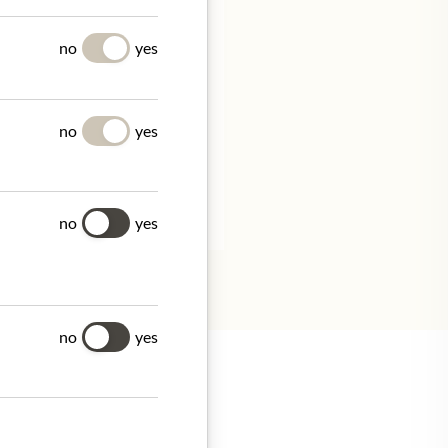
Y
no
yes
no
yes
ermany.
no
yes
no
yes