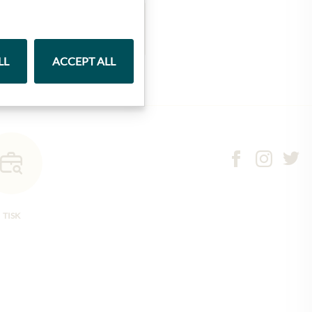
Marmelády
LL
ACCEPT ALL
TISK