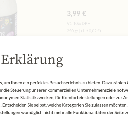
3,99 €
Vč. 10% DPH
250 gr
|
(1 lt
0,02 €
)
 Erklärung
Upozornit na naskladnění
NENÍ SKLADEM
Art.Nr.:
443152#1.000
 um Ihnen ein perfektes Besuchserlebnis zu bieten. Dazu zählen C
für die Steuerung unserer kommerziellen Unternehmensziele notwe
zu anonymen Statistikzwecken, für Komforteinstellungen oder zur An
 Entscheiden Sie selbst, welche Kategorien Sie zulassen möchten. 
nstellungen womöglich nicht mehr alle Funktionalitäten der Seite 