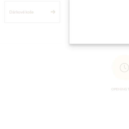
Dárkové koše
Těstoviny a rýže
OPENING 