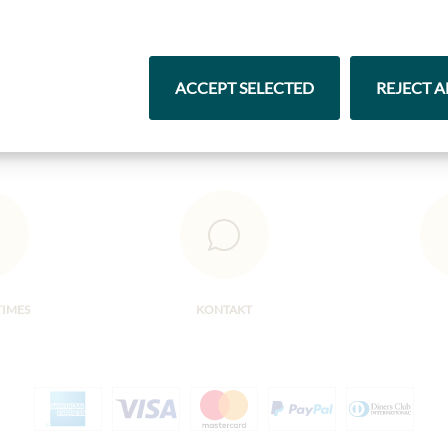
Čokolády
Vína
ACCEPT SELECTED
REJECT A
TIMES
KONTAKT