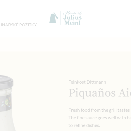
LINÁŘSKÉ POŽITKY
Feinkost Dittmann
Piquaños Ai
Fresh food from the grill taste
The fine sauce goes well with ba
to refine dishes.