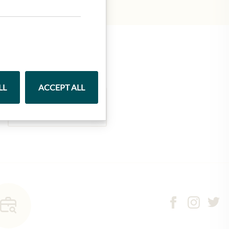
LL
ACCEPT ALL
Marmelády