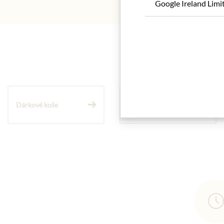
Google Ireland Limi
Dárkové koše
Těstoviny a rýže