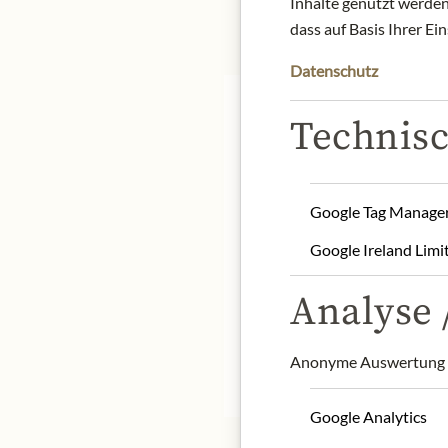
Inhalte genutzt werden.
dass auf Basis Ihrer Ei
Datenschutz
Technisc
Château Cheval Blanc in 
Google Tag Manage
sought-after in the worl
Google Ireland Limi
quantities.
Origin: France / Bordea
Analyse /
Alcohol content: 14.5%
Contact: Château Cheval
Anonyme Auswertung z
* Wir bitten um Verstän
Google Analytics