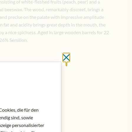
isting of white-fleshed fruits (peach, pear) and a
nd beeswax. The wood, remarkably discreet, brings a
and precise on the palate with impressive amplitude
fat and acidity brings great depth in the mouth, the
 by a nice spiciness. Aged in large wooden barrels for 22
 26% Sémillon.
Close without saving
at do košíku
ookies, die für den
ndig sind, sowie
zeige personalisierter