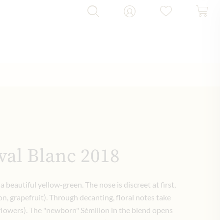
val Blanc 2018
 a beautiful yellow-green. The nose is discreet at first,
on, grapefruit). Through decanting, floral notes take
e flowers). The "newborn" Sémillon in the blend opens