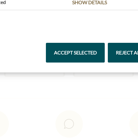
ted
SHOW DETAILS
Nejlepší z našeho sortimentu
ACCEPT SELECTED
REJECT A
Čokolády
Vína