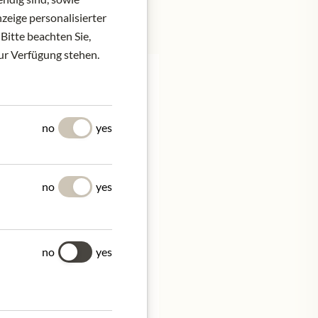
zeige personalisierter
Bitte beachten Sie,
zur Verfügung stehen.
Y
no
yes
at cater to the
de" ethos, an expert
ods that encapsulate the
no
yes
no
yes
gin olive oil.