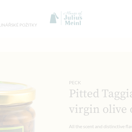
LINÁŘSKÉ POŽITKY
PECK
Pitted Taggi
virgin olive 
All the scent and distinctive fla