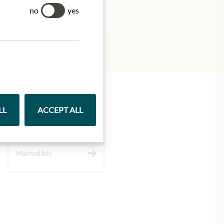
no
yes
LL
ACCEPT ALL
Marmelády