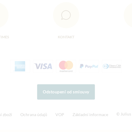
TIMES
KONTAKT
Odstoupení od smlouvy
© Juliu
í zboží
Ochrana údajů
VOP
Základní informace