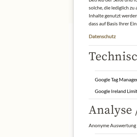
solche, die lediglich 
Inhalte genutzt werden.
dass auf Basis Ihrer Ei
Datenschutz
Technisc
Peck passionately selects
discerning tastes of gou
team transforms raw mat
Google Tag Manage
rich flavors of the regio
Google Ireland Limi
Product: Taggiasca olives
Analyse /
Origin: Italy
Storage: Store in a cool 
Contact: Peck S.p.A. - Vi
Anonyme Auswertung z