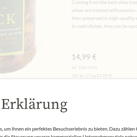
Coming from the best olive tree
olives are treated with passion 
then preserved in high-quality e
to main dishes, they can be savo
14,99 €
Vč. 10% DPH
180 gr
|
(1 kg
83,28 €
)
Množství
-
+
 Erklärung
Přid
NYNÍ SKLADEM
 um Ihnen ein perfektes Besuchserlebnis zu bieten. Dazu zählen C
Art.Nr.:
441207#1.000
für die Steuerung unserer kommerziellen Unternehmensziele notwe