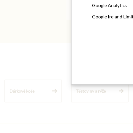
Google Analytics
* Wir bitten um Verstän
Google Ireland Limi
Dárkové koše
Těstoviny a rýže