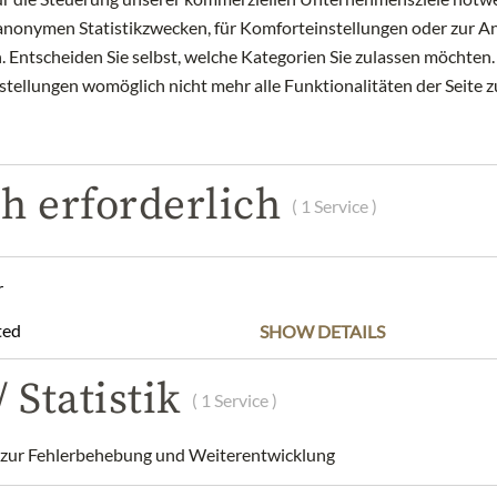
zu anonymen Statistikzwecken, für Komforteinstellungen oder zur An
 Entscheiden Sie selbst, welche Kategorien Sie zulassen möchten. 
nstellungen womöglich nicht mehr alle Funktionalitäten der Seite 
POPIS
SLOŽENÍ A ALERGENY
NUTRIČNÍ HODNOT
h erforderlich
( 1 Service )
 top-tier raw ingredients, crafting them into signature products th
rmet customers. In their artisanal laboratory, guided by a "handma
erials into culinary masterpieces, producing regional gourmet go
r
ns and their valued partners.
ted
SHOW DETAILS
 in extra vergin olive oil - 180g
 Statistik
( 1 Service )
place. After opening keep between 0 and +4°C covered with extra vir
a Spadari 9, 20123 Milano, Italy
ur Fehlerbehebung und Weiterentwicklung