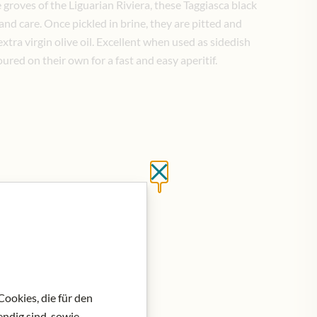
 groves of the Liguarian Riviera, these Taggiasca black
and care. Once pickled in brine, they are pitted and
xtra virgin olive oil. Excellent when used as sidedish
ured on their own for a fast and easy aperitif.
Close without saving
at do košíku
ookies, die für den
ndig sind, sowie