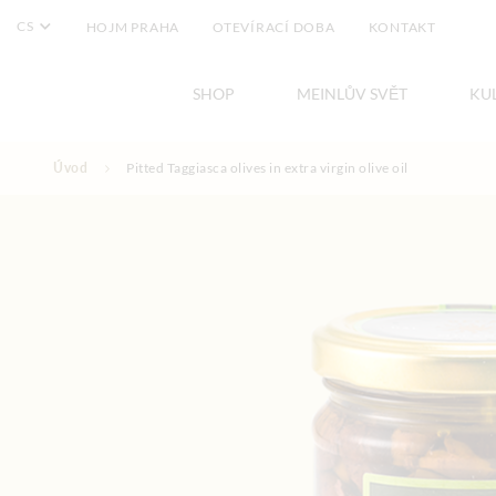
CS
HOJM PRAHA
OTEVÍRACÍ DOBA
KONTAKT
SHOP
MEINLŮV SVĚT
KU
Přejít na obsah
Úvod
Pitted Taggiasca olives in extra virgin olive oil