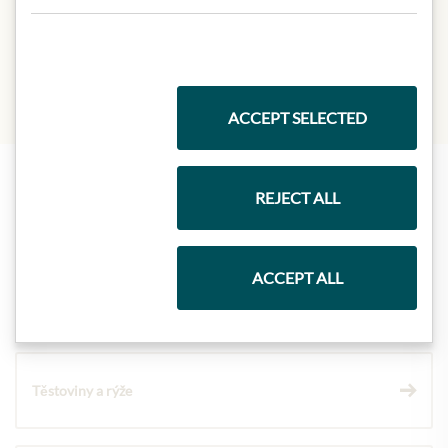
Salt:
0 g
ACCEPT SELECTED
REJECT ALL
Nejlepší z našeho sortimentu
ACCEPT ALL
Dárkové koše
Těstoviny a rýže