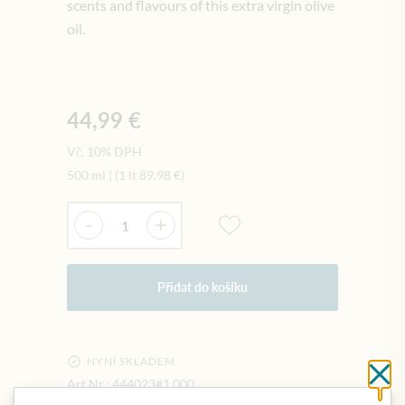
scents and flavours of this extra virgin olive
oil.
44,99 €
Vč. 10% DPH
500 ml
|
(1 lt
89,98 €
)
Množství
-
+
Přidat do košíku
NYNÍ SKLADEM
Cl
Art.Nr.:
444023#1.000