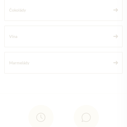
Čokolády
Vína
Marmelády