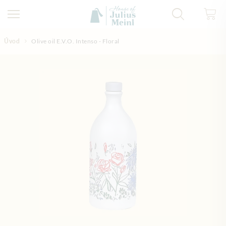
Přejít na obsah
Úvod
Olive oil E.V.O. Intenso - Floral