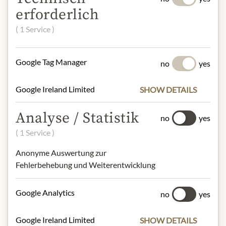
erforderlich
Candido 83, 76123 Andria (BT), Italy
( 1 Service )
* Wir bitten um Verständnis, dass das
Produktdesign von der Abbildung
Google Tag Manager
no
yes
abweichen kann.
Google Ireland Limited
SHOW DETAILS
SLOŽENÍ A ALERGENY
Analyse / Statistik
extra vergin olive oil.
no
yes
( 1 Service )
NUTRIČNÍ HODNOTY
Anonyme Auswertung zur
100g contain on average:
Fehlerbehebung und Weiterentwicklung
Calories (energy):
810kcal / 3392kj
Fat
: 92 g
Google Analytics
no
yes
Carbohydrates
: 0 g
- of which sugar
: 0 g
Google Ireland Limited
Protein:
0 g
SHOW DETAILS