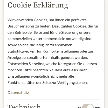
Cookie Erklärung
POPIS
Wir verwenden Cookies, um Ihnen ein perfektes
Aroma:
Intense fruity. Powerful and
Besuchserlebnis zu bieten. Dazu zählen Cookies, die für
true. Intense green with golden hues.
den Betrieb der Seite und für die Steuerung unserer
Aromas of dill, fennel, artichoke,
kommerziellen Unternehmensziele notwendig sind,
pepper and hay. It leaves a tasty spicy
flavour.
sowie solche, die lediglich zu anonymen
Production details:
Superior category
Statistikzwecken, für Komforteinstellungen oder zur
olive oil obtained directly from olives
Anzeige personalisierter Inhalte genutzt werden.
and solely by mechanical means. Cold
Entscheiden Sie selbst, welche Kategorien Sie zulassen
extraction.
möchten. Bitte beachten Sie, dass auf Basis Ihrer
Product:
Olive oil E.V. Intenso - 0,5L
Einstellungen womöglich nicht mehr alle
Funktionalitäten der Seite zur Verfügung stehen.
Origin: Italy
Storage: Keep in a cool and dark place
Datenschutz
away from heat sources.
Contact: Muraglia Savino & Co;
Technisch
no
yes
Società Agricola Semplice, Via San