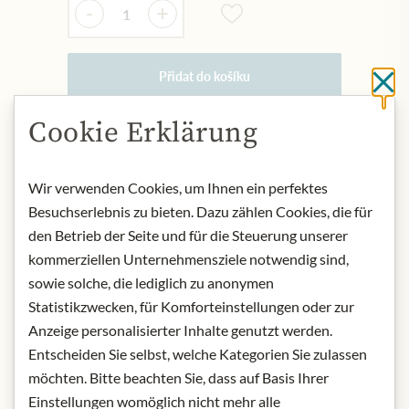
-
+
Přidat do košíku
Cl
Cookie Erklärung
NYNÍ SKLADEM
Art.Nr.:
416102#1.000
Wir verwenden Cookies, um Ihnen ein perfektes
Besuchserlebnis zu bieten. Dazu zählen Cookies, die für
den Betrieb der Seite und für die Steuerung unserer
POPIS
kommerziellen Unternehmensziele notwendig sind,
You can load the Meinl Card with any
sowie solche, die lediglich zu anonymen
amount, give it as a gift or use it
Statistikzwecken, für Komforteinstellungen oder zur
yourself. You can use the Meinl Card
Anzeige personalisierter Inhalte genutzt werden.
to pay in our shop, online shop and
Entscheiden Sie selbst, welche Kategorien Sie zulassen
Meinl's café.
möchten. Bitte beachten Sie, dass auf Basis Ihrer
If you would like to top up the Meinl
Einstellungen womöglich nicht mehr alle
Card with a different amount, we