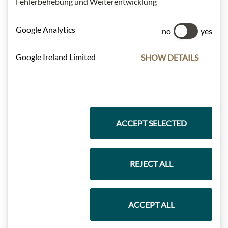
Fehlerbehebung und Weiterentwicklung
Nejlepší z našeho sortimentu
Google Analytics
no
yes
Dárkové koše
Google Ireland Limited
SHOW DETAILS
Těstoviny a rýže
ACCEPT SELECTED
Čokolády
REJECT ALL
Vína
ACCEPT ALL