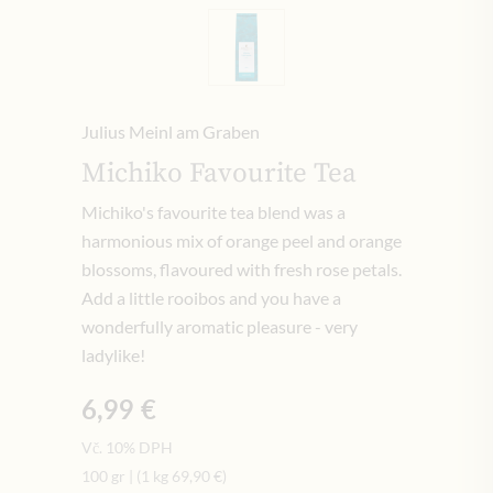
Julius Meinl am Graben
Michiko Favourite Tea
Michiko's favourite tea blend was a
harmonious mix of orange peel and orange
blossoms, flavoured with fresh rose petals.
Add a little rooibos and you have a
wonderfully aromatic pleasure - very
ladylike!
6,99 €
Vč. 10% DPH
100 gr
|
(1 kg
69,90 €
)