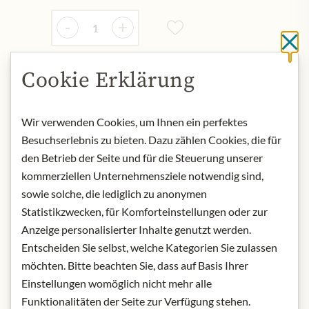
Množství
-
+
Cl
Cookie Erklärung
Přidat do košíku
Wir verwenden Cookies, um Ihnen ein perfektes
NYNÍ SKLADEM
Besuchserlebnis zu bieten. Dazu zählen Cookies, die für
Art.Nr.:
118701#0.100
den Betrieb der Seite und für die Steuerung unserer
kommerziellen Unternehmensziele notwendig sind,
sowie solche, die lediglich zu anonymen
POPIS
Statistikzwecken, für Komforteinstellungen oder zur
Product name: Rooibos tea
Anzeige personalisierter Inhalte genutzt werden.
Origin: Germany
Entscheiden Sie selbst, welche Kategorien Sie zulassen
Storage: store in a cool, dry place,
möchten. Bitte beachten Sie, dass auf Basis Ihrer
away from light.
Einstellungen womöglich nicht mehr alle
Contact: Julius Meinl am Graben
Funktionalitäten der Seite zur Verfügung stehen.
GmbH, Graben 19, 1010 Vienna,