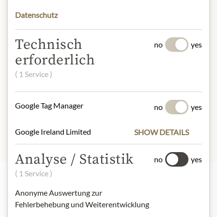
Austria
Datenschutz
* Wir bitten um Verständnis, dass das
Technisch
Produktdesign von der Abbildung
no
yes
abweichen kann.
erforderlich
( 1 Service )
SLOŽENÍ A ALERGENY
rooibos, orange peel, orange blossom,
Google Tag Manager
no
yes
rose petals
Google Ireland Limited
SHOW DETAILS
Analyse / Statistik
no
yes
( 1 Service )
Anonyme Auswertung zur
Nejlepší z našeho sortimentu
Fehlerbehebung und Weiterentwicklung