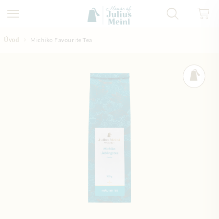
Přejít na obsah
Úvod
Michiko Favourite Tea