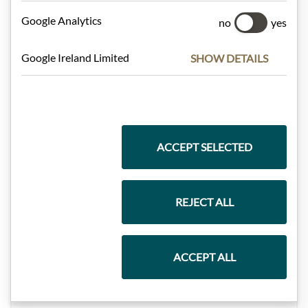
Google Analytics
no
yes
Dárkové koše
Google Ireland Limited
SHOW DETAILS
Těstoviny a rýže
ACCEPT SELECTED
Čokolády
REJECT ALL
Vína
ACCEPT ALL
Marmelády