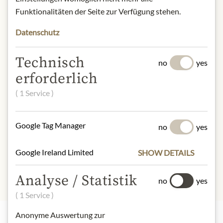
Funktionalitäten der Seite zur Verfügung stehen.
* Wir bitten um Verständnis, dass das
Produktdesign von der Abbildung
Datenschutz
abweichen kann.
Technisch
no
yes
SLOŽENÍ A ALERGENY
erforderlich
Sweet apple pieces, papaya pieces
( 1 Service )
(papaya, sugar), elderberries,
pineapple cubes (pineapple, sugar),
hibiscus flowers, beet, sunflower
Google Tag Manager
no
yes
blossoms, blackberries, raspberries,
flavors
Google Ireland Limited
SHOW DETAILS
Analyse / Statistik
no
yes
( 1 Service )
Anonyme Auswertung zur