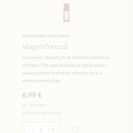
Julius Meinl am Graben
Magenfreund
A stomach-friendly fruit tea from the house
of Meinl. The special blend of apple pieces,
papaya pieces and other dried fruits is a
pleasure every day.
6,99 €
Vč. 10% DPH
100 gr
|
(1 kg
69,90 €
)
Množství
-
+