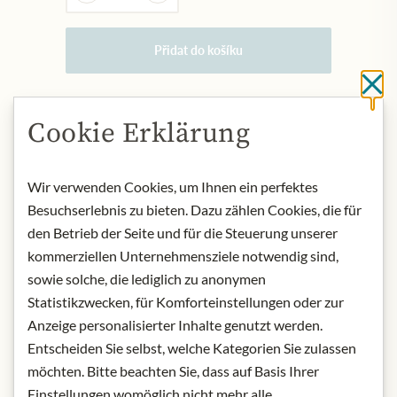
Přidat do košíku
Cl
NYNÍ SKLADEM
Cookie Erklärung
Art.Nr.:
325517#0.100
Wir verwenden Cookies, um Ihnen ein perfektes
Besuchserlebnis zu bieten. Dazu zählen Cookies, die für
POPIS
den Betrieb der Seite und für die Steuerung unserer
Product name: fruit tea blend
kommerziellen Unternehmensziele notwendig sind,
strawberry and blackberry
sowie solche, die lediglich zu anonymen
Origin: Germany
Statistikzwecken, für Komforteinstellungen oder zur
Storage: keep in a cool, dry place,
Anzeige personalisierter Inhalte genutzt werden.
away from light.
Entscheiden Sie selbst, welche Kategorien Sie zulassen
Contact: Julius Meinl am Graben
möchten. Bitte beachten Sie, dass auf Basis Ihrer
GmbH, Graben 19, 1010 Vienna,
Austria
Einstellungen womöglich nicht mehr alle