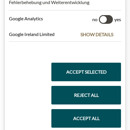
Fehlerbehebung und Weiterentwicklung
Nejlepší z našeho sortimentu
Google Analytics
no
yes
Dárkové koše
Google Ireland Limited
SHOW DETAILS
Těstoviny a rýže
ACCEPT SELECTED
Čokolády
REJECT ALL
Vína
ACCEPT ALL