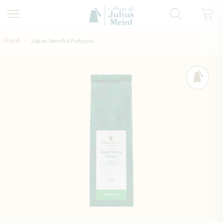
Přejít na obsah
Úvod
Japan Sencha Fukujyu