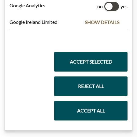
Google Analytics
Dárkové koše
no
yes
Google Ireland Limited
SHOW DETAILS
Těstoviny a rýže
ACCEPT SELECTED
Čokolády
REJECT ALL
Vína
ACCEPT ALL
Marmelády