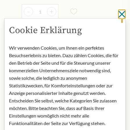
Množství
-
+
Cl
Cookie Erklärung
Přidat do košíku
Wir verwenden Cookies, um Ihnen ein perfektes
Besuchserlebnis zu bieten. Dazu zählen Cookies, die für
NYNÍ SKLADEM
den Betrieb der Seite und für die Steuerung unserer
Art.Nr.:
315922#0.100
kommerziellen Unternehmensziele notwendig sind,
sowie solche, die lediglich zu anonymen
POPIS
Statistikzwecken, für Komforteinstellungen oder zur
Anzeige personalisierter Inhalte genutzt werden.
Product name: Green tea
Entscheiden Sie selbst, welche Kategorien Sie zulassen
Origin: Germany
möchten. Bitte beachten Sie, dass auf Basis Ihrer
Storage: keep in a cool, dry place away
Einstellungen womöglich nicht mehr alle
from light.
Contact: Julius Meinl am Graben
Funktionalitäten der Seite zur Verfügung stehen.
GmbH, Graben 19, 1010 Vienna,