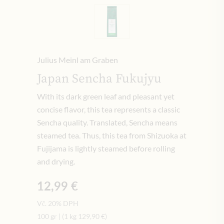
Julius Meinl am Graben
Japan Sencha Fukujyu
With its dark green leaf and pleasant yet
concise flavor, this tea represents a classic
Sencha quality. Translated, Sencha means
steamed tea. Thus, this tea from Shizuoka at
Fujijama is lightly steamed before rolling
and drying.
12,99 €
Vč. 20% DPH
100 gr
|
(1 kg
129,90 €
)