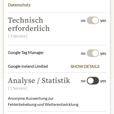
Datenschutz
Austria
* Wir bitten um Verständnis, dass das
Technisch
no
yes
Produktdesign von der Abbildung
erforderlich
abweichen kann.
( 1 Service )
SLOŽENÍ A ALERGENY
100% green tea
Google Tag Manager
no
yes
Google Ireland Limited
SHOW DETAILS
Analyse / Statistik
no
yes
( 1 Service )
Nejlepší z našeho sortimentu
Anonyme Auswertung zur
Fehlerbehebung und Weiterentwicklung