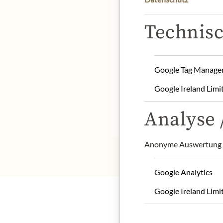
Technisc
product name: raspberry
origin: Austria
Google Tag Manage
storage: Refrigerate afte
Google Ireland Limi
contact: Julius Meinl a
Analyse /
* Wir bitten um Verstän
Anonyme Auswertung z
Google Analytics
Google Ireland Limi