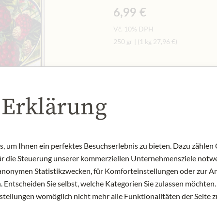
6,99 €
Vč. 10% DPH
250 gr
|
(1 kg
27,96 €
)
Množství
-
+
Přid
 Erklärung
NYNÍ SKLADEM
Art.Nr.:
327544#1.000
 um Ihnen ein perfektes Besuchserlebnis zu bieten. Dazu zählen C
für die Steuerung unserer kommerziellen Unternehmensziele notwe
zu anonymen Statistikzwecken, für Komforteinstellungen oder zur An
 Entscheiden Sie selbst, welche Kategorien Sie zulassen möchten. 
nstellungen womöglich nicht mehr alle Funktionalitäten der Seite 