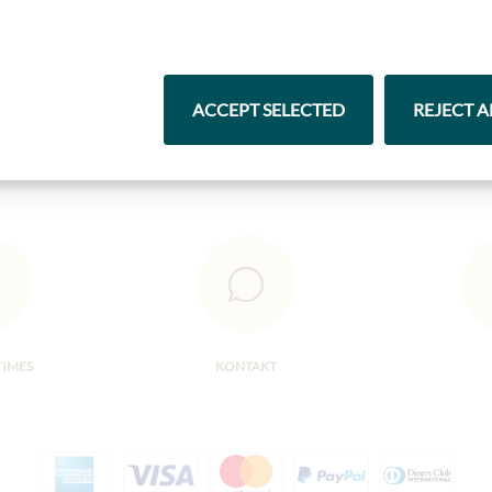
Čokolády
Vína
ACCEPT SELECTED
REJECT A
TIMES
KONTAKT