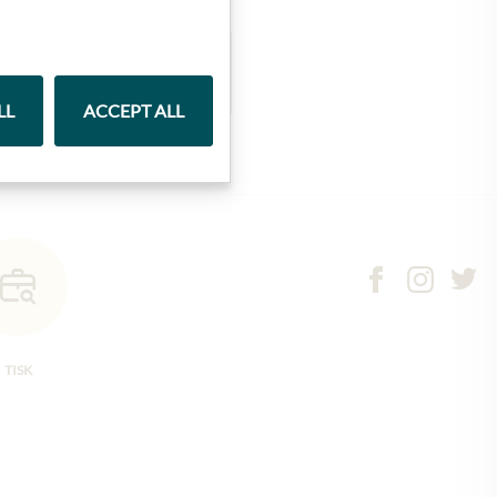
Marmelády
LL
ACCEPT ALL
TISK