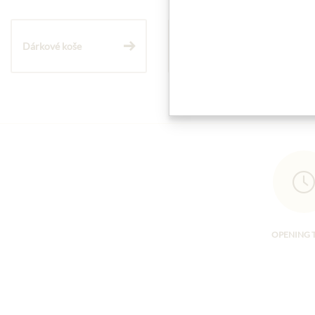
Dárkové koše
Těstoviny a rýže
OPENING 