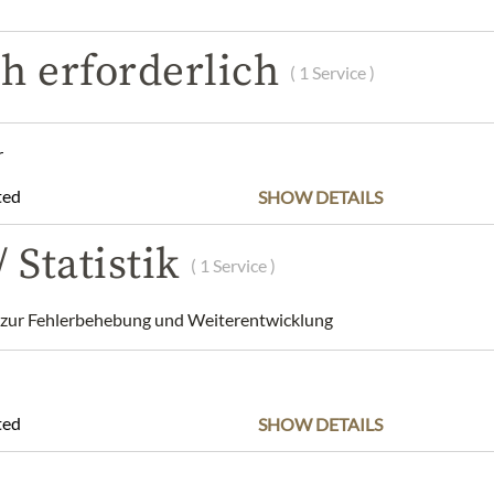
POPIS
SLOŽENÍ A ALERGENY
NUTRIČNÍ HODNOT
h erforderlich
( 1 Service )
 fruit spread
r
r opening.
ted
SHOW DETAILS
m Graben, Graben 19, 1010 Vienna, Austria
 Statistik
dnis, dass das Produktdesign von der Abbildung abweichen kann.
( 1 Service )
ur Fehlerbehebung und Weiterentwicklung
ted
SHOW DETAILS
Nejlepší z našeho sortimentu