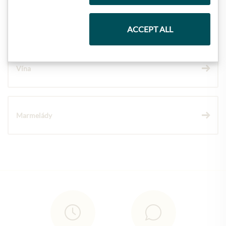
Čokolády
ACCEPT ALL
Vína
Marmelády