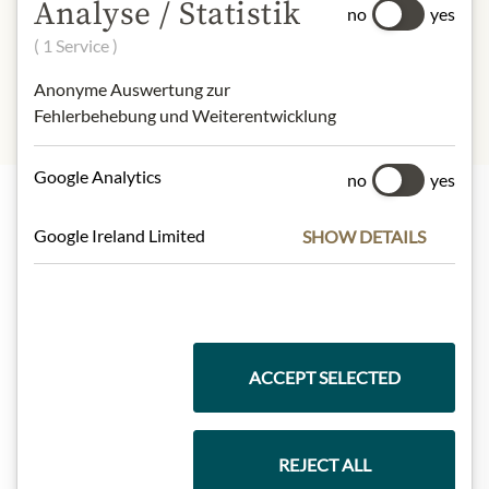
Analyse / Statistik
no
yes
Protein:
7,0 g
( 1 Service )
Salt:
0,0 g
Anonyme Auswertung zur
Fehlerbehebung und Weiterentwicklung
Google Analytics
no
yes
Google Ireland Limited
SHOW DETAILS
Nejlepší z našeho sortimentu
Dárkové koše
ACCEPT SELECTED
Těstoviny a rýže
REJECT ALL