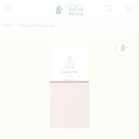
Přejít na obsah
Úvod
Fine Dark Chocolate