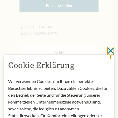
Přidat do košíku
NYNÍ SKLADEM
Art.Nr.:
434290#1.000
Cl
POPIS
Product name: Organic fine dark
Cookie Erklärung
chocolate.
Origin: Switzerland
Wir verwenden Cookies, um Ihnen ein perfektes
Storage: Store in a cool and dry place.
Besuchserlebnis zu bieten. Dazu zählen Cookies, die für
Contact: Julius Meinl am Graben
GmbH, 1010 Wien, Austria
den Betrieb der Seite und für die Steuerung unserer
kommerziellen Unternehmensziele notwendig sind,
* Wir bitten um Verständnis, dass das
sowie solche, die lediglich zu anonymen
Produktdesign von der Abbildung
Statistikzwecken, für Komforteinstellungen oder zur