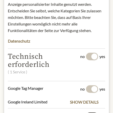
abweichen kann.
Anzeige personalisierter Inhalte genutzt werden.
Entscheiden Sie selbst, welche Kategorien Sie zulassen
SLOŽENÍ A ALERGENY
möchten. Bitte beachten Sie, dass auf Basis Ihrer
Raw cane sugar*, cocoa mass* [Dom.
Einstellungen womöglich nicht mehr alle
Rep.], cocoa butter* [Dom. Rep.].
Funktionalitäten der Seite zur Verfügung stehen.
Cocoa: 70% min.
Datenschutz
* from controlled organic cultivation.
Milch, Schalenfrüchte
Technisch
no
yes
erforderlich
NUTRIČNÍ HODNOTY
( 1 Service )
100g contain on average:
Calories (energy):
2410 kJ / 581 kcal
Fat:
44 g
Google Tag Manager
no
yes
- of which saturates:
27 g
Carbohydrates:
34 g
Google Ireland Limited
SHOW DETAILS
- of which sugar:
29 g
Dietary Fiber:
11 g