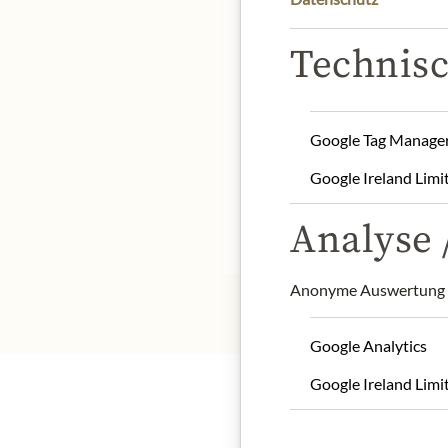
Technisc
Product name: Colorful 
Storage: protect from su
Google Tag Manage
Origin: Germany
Google Ireland Limi
Contact: Julius Meinl a
Analyse /
* Wir bitten um Verstän
Anonyme Auswertung z
Google Analytics
Google Ireland Limi