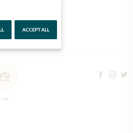
Marmelády
LL
ACCEPT ALL
TISK