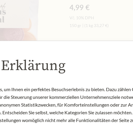
4,99 €
Vč. 10% DPH
150 gr
|
(1 kg
33,27 €
)
Množství
-
+
Přid
 Erklärung
NYNÍ SKLADEM
Art.Nr.:
327152#1.000
 um Ihnen ein perfektes Besuchserlebnis zu bieten. Dazu zählen C
für die Steuerung unserer kommerziellen Unternehmensziele notwe
zu anonymen Statistikzwecken, für Komforteinstellungen oder zur An
 Entscheiden Sie selbst, welche Kategorien Sie zulassen möchten. 
nstellungen womöglich nicht mehr alle Funktionalitäten der Seite 