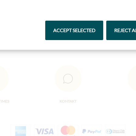
Čokolády
Vína
ACCEPT SELECTED
REJECT A
TIMES
KONTAKT