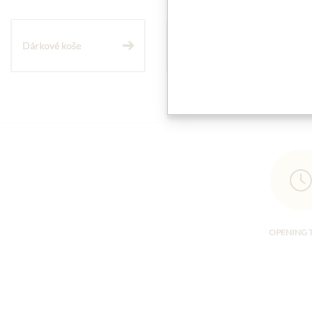
Dárkové koše
Těstoviny a rýže
OPENING 