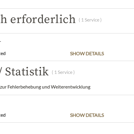
POPIS
SLOŽENÍ A ALERGENY
NUTRIČNÍ HODNOT
h erforderlich
( 1 Service )
candies
n and heat and store in a dry place
r
ted
SHOW DETAILS
m Graben GmbH, Graben 19, 1010 Vienna, Austria
 Statistik
dnis, dass das Produktdesign von der Abbildung abweichen kann.
( 1 Service )
ur Fehlerbehebung und Weiterentwicklung
ted
SHOW DETAILS
Nejlepší z našeho sortimentu