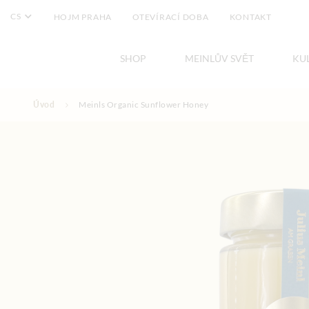
CS
HOJM PRAHA
OTEVÍRACÍ DOBA
KONTAKT
SHOP
MEINLŮV SVĚT
KU
Přejít na obsah
Úvod
Meinls Organic Sunflower Honey