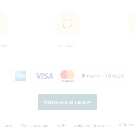
TIMES
KONTAKT
Odstoupení od smlouvy
© Juliu
í zboží
Ochrana údajů
VOP
Základní informace