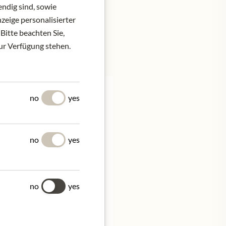
ndig sind, sowie
zeige personalisierter
Bitte beachten Sie,
zur Verfügung stehen.
no
yes
no
yes
not suitable for babies
no
yes
ben.eu