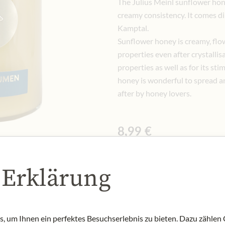
The Julius Meinl sunflower hone
creamy consistency. It comes di
Kamptal.
Sunflower honey is creamy, flow
properties even after crystallisa
properties as well as for its s
honey is wonderful to spread and
after by honey lovers.
8,99 €
Vč. 10% DPH
300 gr
|
(1 kg
29,97 €
)
 Erklärung
Množství
-
+
Přid
 um Ihnen ein perfektes Besuchserlebnis zu bieten. Dazu zählen C