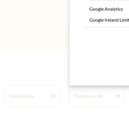
Google Analytics
* Wir bitten um Verstän
Google Ireland Limi
Dárkové koše
Těstoviny a rýže