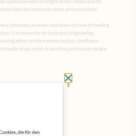
y captivates with its bright lemon yellow and its
rectly from the sunflower fields of the southern
ery, delicately aromatic and does not lose its healing
tion. It is known for its tonic and invigorating
timulating effect on the immune system. Sunflower
 hardly drips, which is why it is particularly sought
Close without saving
at do košíku
ookies, die für den