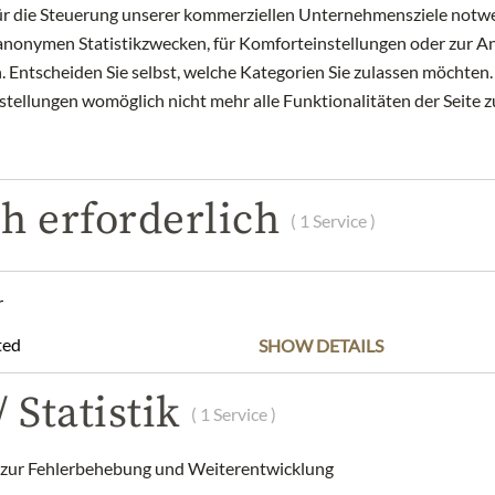
für die Steuerung unserer kommerziellen Unternehmensziele notwe
NYNÍ SKLADEM
zu anonymen Statistikzwecken, für Komforteinstellungen oder zur An
Art.Nr.:
303147#1.000
 Entscheiden Sie selbst, welche Kategorien Sie zulassen möchten. 
nstellungen womöglich nicht mehr alle Funktionalitäten der Seite 
h erforderlich
( 1 Service )
POPIS
SLOŽENÍ A ALERGENY
r
organic farming. Honey is considered a raw food and is therefore 
ted
SHOW DETAILS
rganic Sunflower Honey - 300g
 Statistik
( 1 Service )
annes Gruber/ Buchberg 17/ A-8274 Buch/ Austria
rigerator after opening.
ur Fehlerbehebung und Weiterentwicklung
m Graben, Graben 19, 1010 Vienna, Austria/ office(at)meinlamgra