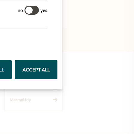
no
yes
LL
ACCEPT ALL
Marmelády