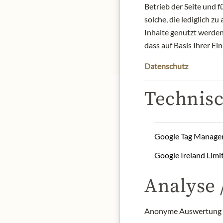
Betrieb der Seite und 
solche, die lediglich 
Inhalte genutzt werden.
dass auf Basis Ihrer Ei
Datenschutz
Technisc
Google Tag Manage
Austrian bee honey from 
under 12 months.
Google Ireland Limi
Product name: Meinls O
Analyse /
Origin: Beekeeping Joh
Storage: Store in the ref
Anonyme Auswertung z
Contact: Julius Meinl a