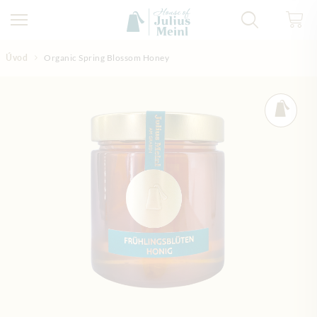
Přejít na obsah
Úvod
Organic Spring Blossom Honey