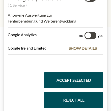
( 1 Service )
Anonyme Auswertung zur
Fehlerbehebung und Weiterentwicklung
Google Analytics
no
yes
Nejlepší z našeho sortimentu
Google Ireland Limited
SHOW DETAILS
Dárkové koše
ACCEPT SELECTED
Těstoviny a rýže
REJECT ALL
Čokolády