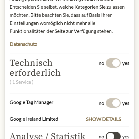
Entscheiden Sie selbst, welche Kategorien Sie zulassen
Product: Meinls Organic Spring
möchten. Bitte beachten Sie, dass auf Basis Ihrer
Blossom Honey - 500g
Einstellungen womöglich nicht mehr alle
Origin: Austria / Mürztal
Funktionalitäten der Seite zur Verfügung stehen.
Storage: store in a dry, cool and dark
place.
Datenschutz
Contact: Julius Meinl am Graben,
Bottled by Beekeeper Anton Neber/
Technisch
Am Strassenfeld 14/ A-8605 St.
no
yes
Lorenzen im Mürztal/ office@neber.at
erforderlich
( 1 Service )
* Wir bitten um Verständnis, dass das
Google Tag Manager
no
yes
Produktdesign von der Abbildung
abweichen kann.
Google Ireland Limited
SHOW DETAILS
SLOŽENÍ A ALERGENY
Analyse / Statistik
no
yes
100% Blossomhoney