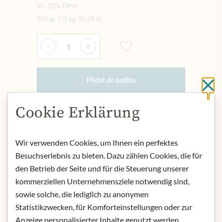
Vč. 10% DPH
500 gr
|
(1 kg
35,98 €
)
Množství
-
+
Přidat do košíku
Cl
Cookie Erklärung
NYNÍ SKLADEM
Art.Nr.:
416416#1.000
Wir verwenden Cookies, um Ihnen ein perfektes
Besuchserlebnis zu bieten. Dazu zählen Cookies, die für
den Betrieb der Seite und für die Steuerung unserer
POPIS
kommerziellen Unternehmensziele notwendig sind,
Honey is considered a raw food and is
sowie solche, die lediglich zu anonymen
therefore not suitable for babies
Statistikzwecken, für Komforteinstellungen oder zur
under 12 months of age.
Anzeige personalisierter Inhalte genutzt werden.