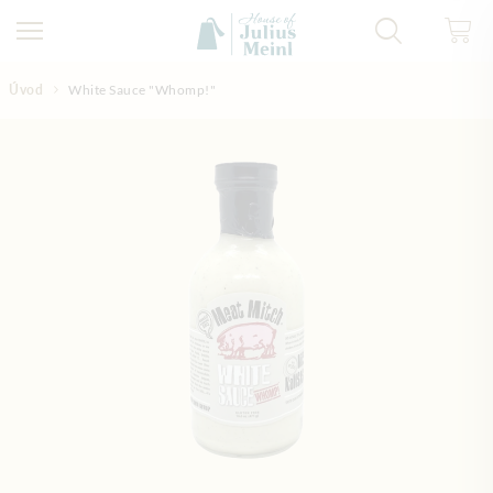
Přejít na obsah
Úvod
White Sauce "Whomp!"