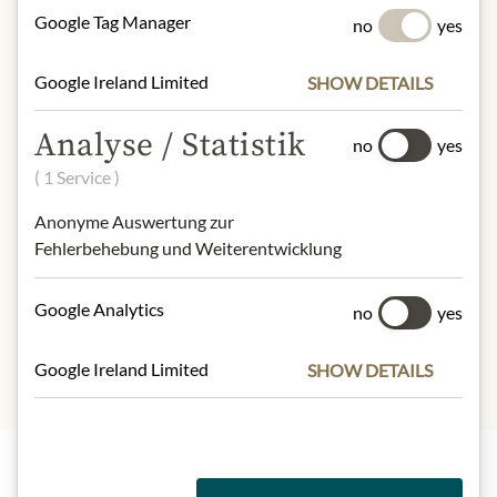
SLOŽENÍ A ALERGENY
Google Tag Manager
no
yes
Mayonnaise (soybean oil, water, eggs,
vinegar, salt, sugar, lemon juice,
Google Ireland Limited
SHOW DETAILS
calcium disodium edta (to protect
quality), natural flavours), apple cider
Analyse / Statistik
no
yes
vinegar, salt, sugar, lemon juice, less
than 2% of: granulated garlic, onion
( 1 Service )
powder, horseradish (distilled vinegar,
Anonyme Auswertung zur
water, soybean oil, salt, artificial
Fehlerbehebung und Weiterentwicklung
flavour), water, thyme, blackpepper.
Eier
Google Analytics
no
yes
Google Ireland Limited
SHOW DETAILS