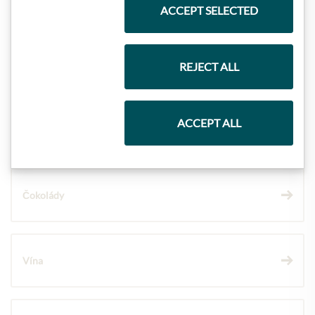
Nejlepší z našeho sortimentu
ACCEPT SELECTED
Dárkové koše
REJECT ALL
ACCEPT ALL
Těstoviny a rýže
Čokolády
Vína