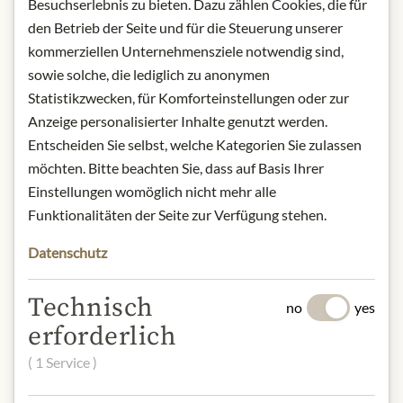
Besuchserlebnis zu bieten. Dazu zählen Cookies, die für
of spices and heat, making them a
den Betrieb der Seite und für die Steuerung unserer
favorite among BBQ enthusiasts
kommerziellen Unternehmensziele notwendig sind,
worldwide.
sowie solche, die lediglich zu anonymen
Statistikzwecken, für Komforteinstellungen oder zur
Product name: White Sauce
Anzeige personalisierter Inhalte genutzt werden.
"Whomp!" - 480ml
Entscheiden Sie selbst, welche Kategorien Sie zulassen
Storage: Keep cool, dry and protected
möchten. Bitte beachten Sie, dass auf Basis Ihrer
from light. Refrigerate after opening.
Origin: USA / Kansas
Einstellungen womöglich nicht mehr alle
Contact: Meat Mitch; Ranch Mart
Funktionalitäten der Seite zur Verfügung stehen.
North, 3620 W. 95th Street, Leawood,
Datenschutz
Kansas 66206, USA
Technisch
no
yes
* Wir bitten um Verständnis, dass das
erforderlich
Produktdesign von der Abbildung
abweichen kann.
( 1 Service )