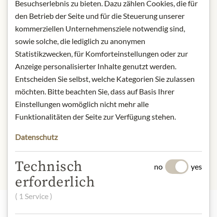
Besuchserlebnis zu bieten. Dazu zählen Cookies, die für
Art.Nr.:
440009#1.000
den Betrieb der Seite und für die Steuerung unserer
kommerziellen Unternehmensziele notwendig sind,
POPIS
sowie solche, die lediglich zu anonymen
Statistikzwecken, für Komforteinstellungen oder zur
Původ: Japonsko
Anzeige personalisierter Inhalte genutzt werden.
Kontakt: Dethlefsen & Balk Import -
Entscheiden Sie selbst, welche Kategorien Sie zulassen
Export GmbH Hermann-Wüsthof-
möchten. Bitte beachten Sie, dass auf Basis Ihrer
Ring 16 21035 Hamburg
Einstellungen womöglich nicht mehr alle
* Wir bitten um Verständnis, dass das
Funktionalitäten der Seite zur Verfügung stehen.
Produktdesign von der Abbildung
Datenschutz
abweichen kann.
Technisch
no
yes
erforderlich
( 1 Service )