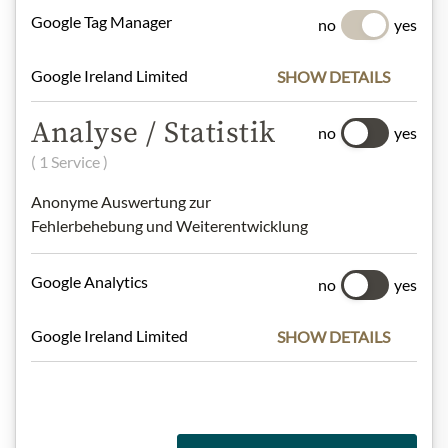
Nejlepší z našeho sortimentu
Google Tag Manager
no
yes
Google Ireland Limited
SHOW DETAILS
Dárkové koše
Analyse / Statistik
no
yes
( 1 Service )
Těstoviny a rýže
Anonyme Auswertung zur
Fehlerbehebung und Weiterentwicklung
Google Analytics
Čokolády
no
yes
Google Ireland Limited
SHOW DETAILS
Vína