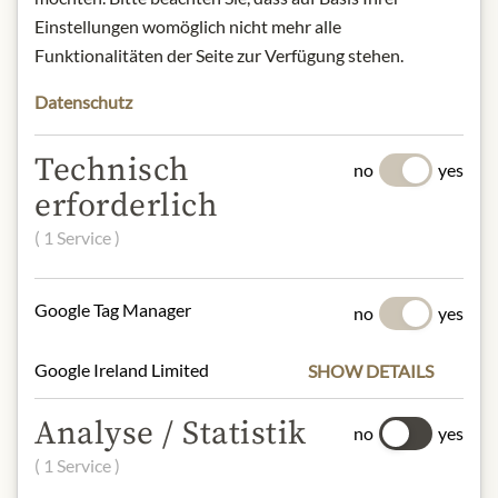
Art.Nr.:
444540#1.000
Einstellungen womöglich nicht mehr alle
Funktionalitäten der Seite zur Verfügung stehen.
POPIS
Datenschutz
Product name: Le Tribute Limonade -
200ml
Technisch
no
yes
Storage: Keep cool, dry and protected
erforderlich
from light.
Contact: Carrer de Miquel Guansé/
( 1 Service )
08800 Vilanova i la Geltrú/
Barcelona/ Spain.
Google Tag Manager
no
yes
* Wir bitten um Verständnis, dass das
Produktdesign von der Abbildung
Google Ireland Limited
SHOW DETAILS
abweichen kann.
Analyse / Statistik
no
yes
( 1 Service )