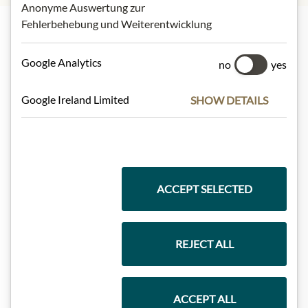
Anonyme Auswertung zur
Fehlerbehebung und Weiterentwicklung
Nejlepší z našeho sortimentu
Google Analytics
no
yes
Google Ireland Limited
SHOW DETAILS
Dárkové koše
Těstoviny a rýže
ACCEPT SELECTED
Čokolády
REJECT ALL
ACCEPT ALL
Vína