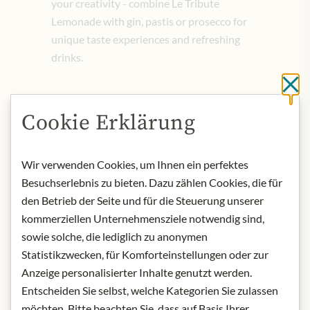
your creativity - combine Le Tribute
Lemonade with gin, pastis or prosecco for
unique taste experiences and refreshing
drinks.
Cl
3,99 €
Cookie Erklärung
Vč. 20% DPH
0.2 lt
|
(1 lt
19,95 €
)
Wir verwenden Cookies, um Ihnen ein perfektes
Množství
Besuchserlebnis zu bieten. Dazu zählen Cookies, die für
-
+
den Betrieb der Seite und für die Steuerung unserer
kommerziellen Unternehmensziele notwendig sind,
sowie solche, die lediglich zu anonymen
Přidat do košíku
Statistikzwecken, für Komforteinstellungen oder zur
Anzeige personalisierter Inhalte genutzt werden.
Entscheiden Sie selbst, welche Kategorien Sie zulassen
NYNÍ SKLADEM
möchten. Bitte beachten Sie, dass auf Basis Ihrer