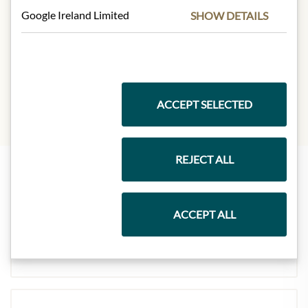
Carbohydrates:
8,5g
Google Ireland Limited
SHOW DETAILS
- of which sugar:
8,5g
Protein:
0g
Salt:
0,02g
ACCEPT SELECTED
REJECT ALL
Nejlepší z našeho sortimentu
ACCEPT ALL
Dárkové koše