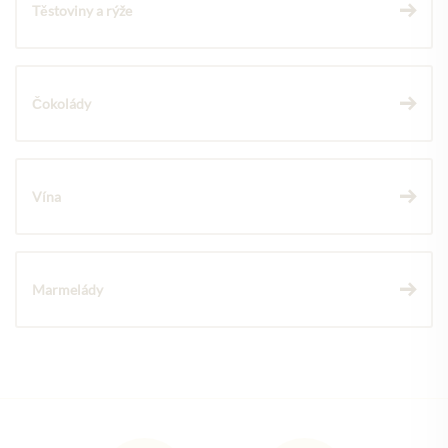
Těstoviny a rýže
Čokolády
Vína
Marmelády