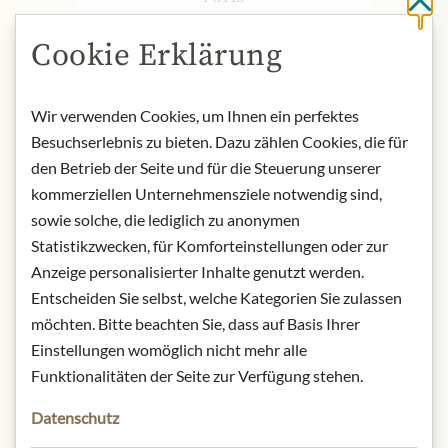
Cl
Maison Rième has been passing down
Cookie Erklärung
traditional production methods and
respect for authentic flavours from
generation to generation. Bottled in
Wir verwenden Cookies, um Ihnen ein perfektes
iconic glass bottles, each artisan
Besuchserlebnis zu bieten. Dazu zählen Cookies, die für
lemonade is a blend of passion and
den Betrieb der Seite und für die Steuerung unserer
tradition, offering a unique taste and
kommerziellen Unternehmensziele notwendig sind,
intensely fruity aromas that remain
sowie solche, die lediglich zu anonymen
beloved today.
Statistikzwecken, für Komforteinstellungen oder zur
Anzeige personalisierter Inhalte genutzt werden.
Origin: France
Entscheiden Sie selbst, welche Kategorien Sie zulassen
Storage: Keep cool, dry and protected
möchten. Bitte beachten Sie, dass auf Basis Ihrer
from light.
Contact: Rième Boissons; 21 Rue de
Einstellungen womöglich nicht mehr alle
la Louhière, 25500 Morteau, France
Funktionalitäten der Seite zur Verfügung stehen.
Datenschutz
* Wir bitten um Verständnis, dass das