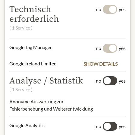
Produktdesign von der Abbildung
Technisch
no
yes
abweichen kann.
erforderlich
SLOŽENÍ A ALERGENY
( 1 Service )
Sparkling water, sugar, acidifier: citric
acid, natural orange flavouring with
Google Tag Manager
no
yes
other natural flavourings,
antioxidants: ascorbic acid,
Google Ireland Limited
SHOW DETAILS
stabilizers: (E444, E445), colourings:
(E160a, E150d).
Analyse / Statistik
no
yes
( 1 Service )
NUTRIČNÍ HODNOTY
100g contain on average
Anonyme Auswertung zur
Calorific value (energy)
: 142kJ /
Fehlerbehebung und Weiterentwicklung
34kcal
Fat:
0g
Google Analytics
no
yes
- of which saturated fatty acids
: 0g