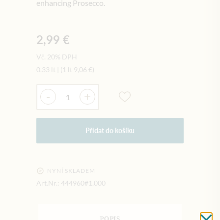
enhancing Prosecco.
2,99 €
Vč. 20% DPH
0.33 lt
|
(1 lt
9,06 €
)
Množství
-
+
Přidat do košíku
NYNÍ SKLADEM
Art.Nr.:
444960#1.000
POPIS