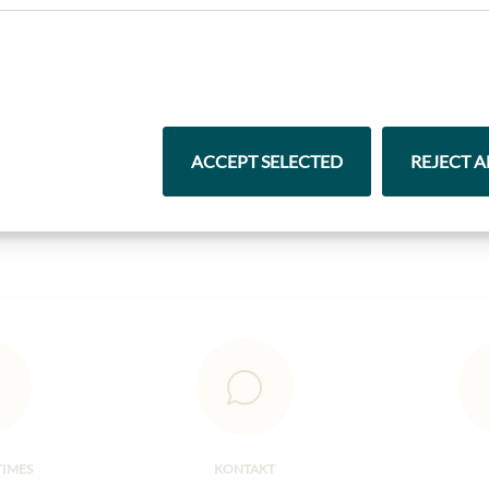
Nejlepší z našeho sortimentu
ACCEPT SELECTED
REJECT A
Čokolády
Vína
TIMES
KONTAKT