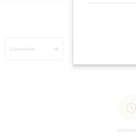
Dárkové koše
Těstoviny a rýže
OPENING 