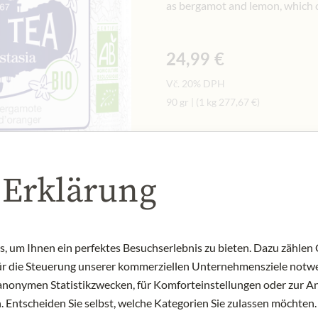
as bergamot and lemon, which cr
24,99 €
Vč. 20% DPH
90 gr
|
(1 kg
277,67 €
)
Množství
-
+
Přid
 Erklärung
NYNÍ SKLADEM
Art.Nr.:
436790#1.000
 um Ihnen ein perfektes Besuchserlebnis zu bieten. Dazu zählen C
für die Steuerung unserer kommerziellen Unternehmensziele notwe
zu anonymen Statistikzwecken, für Komforteinstellungen oder zur An
 Entscheiden Sie selbst, welche Kategorien Sie zulassen möchten. 