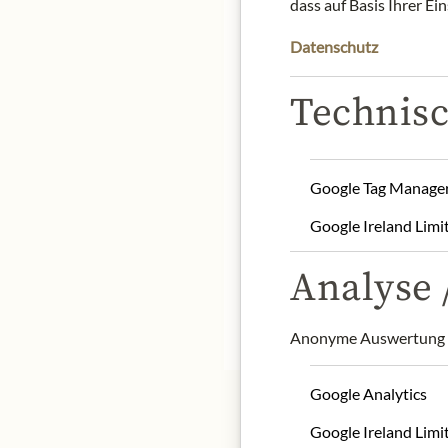
dass auf Basis Ihrer Ei
Datenschutz
Technisc
White tea is a symbol of 
the least oxidized. It is
covered with young buds
Google Tag Manage
Product name: White tea
Google Ireland Limi
Storage: Store in a cool, 
Origin: France
Analyse /
Contact: Kusmi Tea, Tra
* Wir bitten um Verstän
Anonyme Auswertung z
Google Analytics
Google Ireland Limi