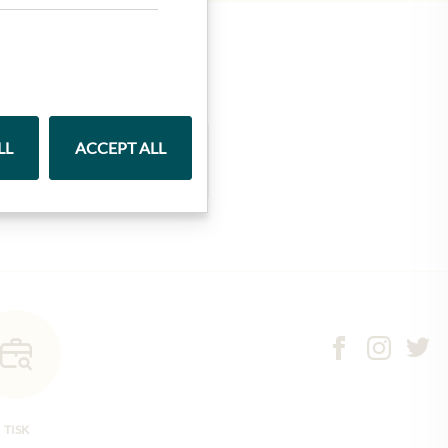
LL
ACCEPT ALL
Marmelády
TISK