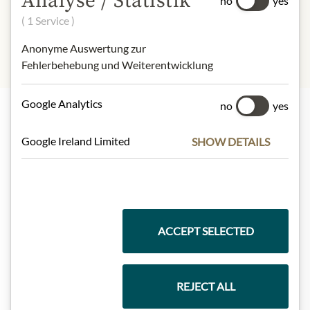
Analyse / Statistik
no
yes
*Organically grown
( 1 Service )
Anonyme Auswertung zur
Fehlerbehebung und Weiterentwicklung
Google Analytics
no
yes
Nejlepší z našeho sortimentu
Google Ireland Limited
SHOW DETAILS
Dárkové koše
ACCEPT SELECTED
Těstoviny a rýže
REJECT ALL