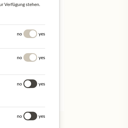
zur Verfügung stehen.
no
yes
Fill a carafe with 600 ml
ture steep for about 7
 enjoy!
no
yes
no
yes
no
yes