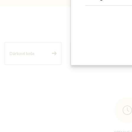
Dárkové koše
Těstoviny a rýže