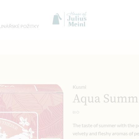
LINÁŘSKÉ POŽITKY
Kusmi
Aqua Summe
BIO
The taste of summer with the pe
velvety and fleshy aromas of pea