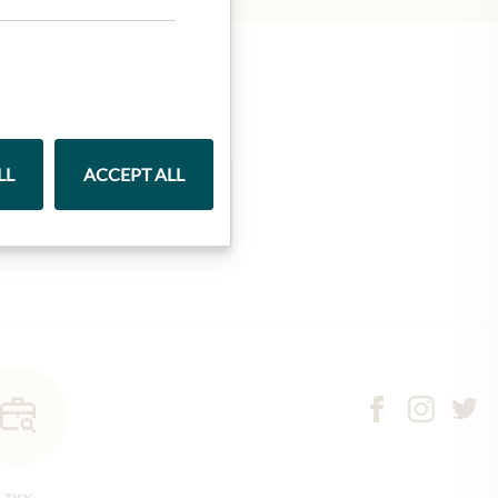
LL
ACCEPT ALL
Marmelády