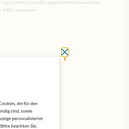
ar round. Hot or iced, this organic herbal tea without
 for 100% enjoyment!
Close without saving
at do košíku
ookies, die für den
ndig sind, sowie
zeige personalisierter
Bitte beachten Sie,