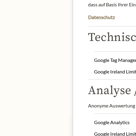
dass auf Basis Ihrer Ei
Datenschutz
Technisc
With the special carafe 
of bubbling hot water (a 
minutes. Then add a large
Google Tag Manage
Product name: Mixture of
Google Ireland Limi
Storage: Store in a cool, 
Origin: France
Analyse /
Contact: Kusmi Tea, Tra
* Wir bitten um Verstän
Anonyme Auswertung z
Google Analytics
Google Ireland Limi