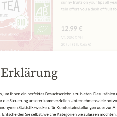
sunny fruits on your lips all ye
tein offers you a dash of fruit
12,99 €
Vč. 20% DPH
20 tb
|
(1 tb
0,65 €
)
Množství
-
+
Přid
 Erklärung
NYNÍ SKLADEM
Art.Nr.:
436820#1.000
 um Ihnen ein perfektes Besuchserlebnis zu bieten. Dazu zählen C
für die Steuerung unserer kommerziellen Unternehmensziele notwe
zu anonymen Statistikzwecken, für Komforteinstellungen oder zur An
 Entscheiden Sie selbst, welche Kategorien Sie zulassen möchten. 