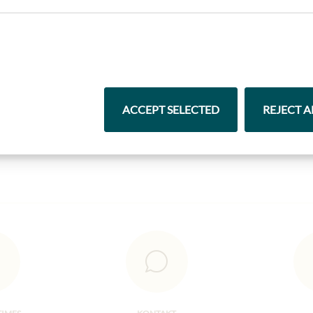
Nejlepší z našeho sortimentu
ACCEPT SELECTED
REJECT A
Čokolády
Vína