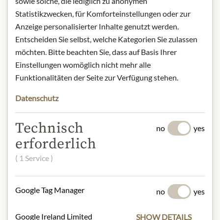
violet hue. On the nose, the wine
sowie solche, die lediglich zu anonymen
presents itself ripe with great
Statistikzwecken, für Komforteinstellungen oder zur
freshness, aromas of red and black
Anzeige personalisierter Inhalte genutzt werden.
fruits, fine oak, sweet spices and a
Entscheiden Sie selbst, welche Kategorien Sie zulassen
smoky note. Deep and dense, the
möchten. Bitte beachten Sie, dass auf Basis Ihrer
wine presents itself wonderfully
Einstellungen womöglich nicht mehr alle
balanced on the palate, with fine and
Funktionalitäten der Seite zur Verfügung stehen.
sweet tannins and a powerful finish.
Unique expression with aromas of
Datenschutz
crisp black fruits and an elegant,
aromatic bouquet.
Technisch
no
yes
Origin: France / Rhone
erforderlich
Alcohol content: 13,5%
Contact: Domaine de la Vieille
( 1 Service )
Julienne - Thumb père & fils, 750
Route de Courthézon, le Grès, 84100
Orange, France.
Google Tag Manager
no
yes
* Wir bitten um Verständnis, dass das
Google Ireland Limited
SHOW DETAILS