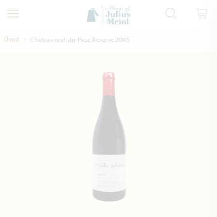
Přejít na obsah
Úvod
Chateauneuf-du-Pape Reserve 2005