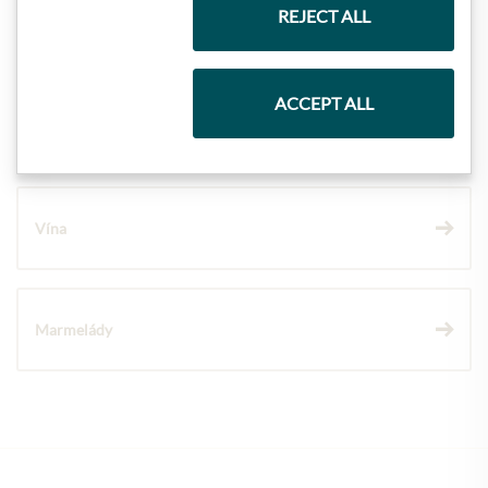
REJECT ALL
Těstoviny a rýže
ACCEPT ALL
Čokolády
Vína
Marmelády