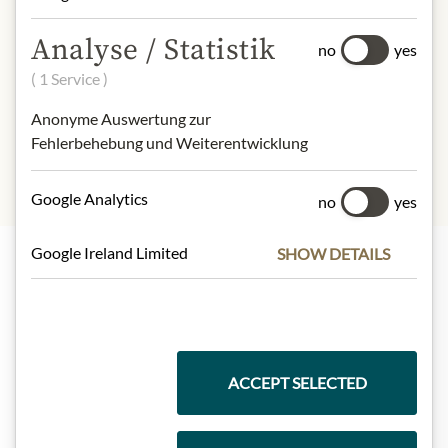
Produktdesign von der Abbildung
abweichen kann.
Analyse / Statistik
no
yes
( 1 Service )
SLOŽENÍ A ALERGENY
Schwefeldioxid
Anonyme Auswertung zur
Fehlerbehebung und Weiterentwicklung
Google Analytics
no
yes
Google Ireland Limited
SHOW DETAILS
Nejlepší z našeho sortimentu
Dárkové koše
ACCEPT SELECTED