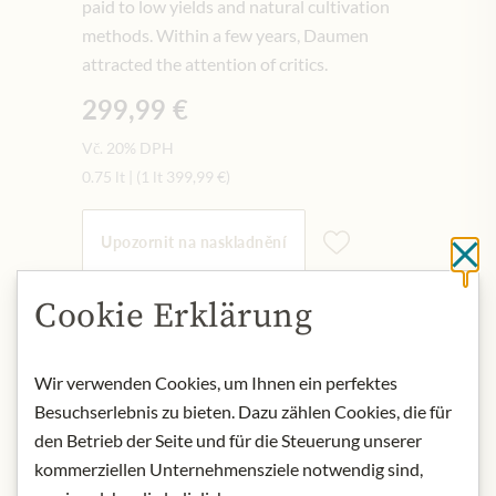
paid to low yields and natural cultivation
methods. Within a few years, Daumen
attracted the attention of critics.
299,99 €
Vč. 20% DPH
0.75 lt
|
(1 lt
399,99 €
)
Upozornit na naskladnění
Cl
Cookie Erklärung
NENÍ SKLADEM
Art.Nr.:
141019#1.000
Wir verwenden Cookies, um Ihnen ein perfektes
Besuchserlebnis zu bieten. Dazu zählen Cookies, die für
POPIS
den Betrieb der Seite und für die Steuerung unserer
kommerziellen Unternehmensziele notwendig sind,
A dense, almost black colour with a