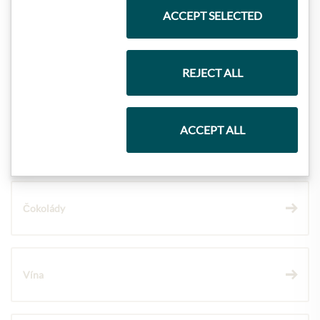
Nejlepší z našeho sortimentu
ACCEPT SELECTED
REJECT ALL
Dárkové koše
ACCEPT ALL
Těstoviny a rýže
Čokolády
Vína