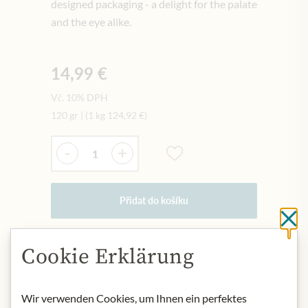
designed packaging - a delight for the palate
and the eye alike.
14,99 €
Vč. 10% DPH
120 gr
|
(1 kg
124,92 €
)
Množství
-
+
Přidat do košíku
Cl
Cookie Erklärung
NYNÍ SKLADEM
Art.Nr.:
447949#1.000
Wir verwenden Cookies, um Ihnen ein perfektes