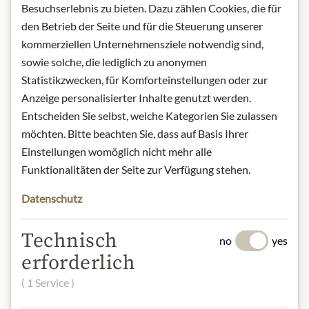
Besuchserlebnis zu bieten. Dazu zählen Cookies, die für
POPIS
den Betrieb der Seite und für die Steuerung unserer
Product name: Skate Fish in olive oil
kommerziellen Unternehmensziele notwendig sind,
with curry - 130g
sowie solche, die lediglich zu anonymen
Storage: Store in a cool, dry place
Statistikzwecken, für Komforteinstellungen oder zur
away from light.
Anzeige personalisierter Inhalte genutzt werden.
Contact: Jose Gourmet/ Rua do
Entscheiden Sie selbst, welche Kategorien Sie zulassen
Progresso, 145/ 4455-533 Perafita/
möchten. Bitte beachten Sie, dass auf Basis Ihrer
Portugal/
geral@josegourmet.com
Einstellungen womöglich nicht mehr alle
Funktionalitäten der Seite zur Verfügung stehen.
* Wir bitten um Verständnis, dass das
Datenschutz
Produktdesign von der Abbildung
abweichen kann.
Technisch
no
yes
erforderlich
SLOŽENÍ A ALERGENY
( 1 Service )
Skate Fish (70%), olive oil (26%), curry
(3%), salt.