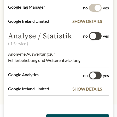
Fisch
Google Tag Manager
no
yes
NUTRIČNÍ HODNOTY
Google Ireland Limited
SHOW DETAILS
100g contain on average
Calorific value (energy):
1177,5kJ /
Analyse / Statistik
no
yes
284,9kcal
( 1 Service )
Fat:
26,6g
- of which saturated fatty acids:
3,4g
Anonyme Auswertung zur
Carbohydrates:
0,8g
Fehlerbehebung und Weiterentwicklung
- of which sugar:
0,8g
Protein:
10,3g
Google Analytics
no
yes
Salt:
1,2g
Google Ireland Limited
SHOW DETAILS