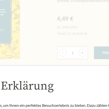
Enthält 10 kompostierbare und
4,49 €
Vč. 20% DPH
10 stk
|
(1 stk
0,45 €
)
Množství
-
+
Přid
NYNÍ SKLADEM
Art.Nr.:
448480#1.000
 Erklärung
 um Ihnen ein perfektes Besuchserlebnis zu bieten. Dazu zählen C