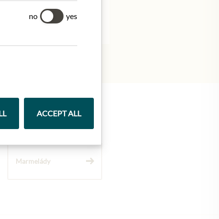
no
yes
LL
ACCEPT ALL
Marmelády