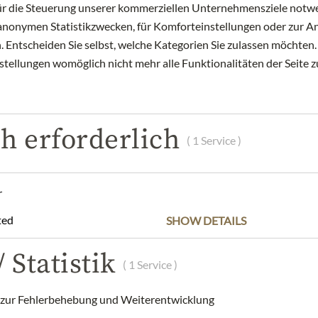
für die Steuerung unserer kommerziellen Unternehmensziele notwe
POPIS
SLOŽENÍ A ALERGENY
zu anonymen Statistikzwecken, für Komforteinstellungen oder zur An
 Entscheiden Sie selbst, welche Kategorien Sie zulassen möchten. 
nstellungen womöglich nicht mehr alle Funktionalitäten der Seite 
rper und feiner Säure. Seine Note ist schokoladig fruchtig. Herges
 und Mittelamerikas.
mpostierbar und 100% biologisch abbaubar.
h erforderlich
( 1 Service )
rösteter und gemahlener Arabica Kaffee.
ung
esso®* kompatibel
r
stkaffee, gemahlen
ted
SHOW DETAILS
Mittelamerika
e geschützt und trocken lagern.
 Statistik
( 1 Service )
am Graben GmbH, 1010 Wien, Österreich
ur Fehlerbehebung und Weiterentwicklung
ist weder Eigentum der Julius Meinl am Graben GmbH noch eines