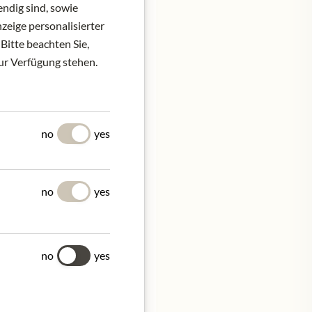
ndig sind, sowie
zeige personalisierter
Bitte beachten Sie,
zur Verfügung stehen.
tellt aus den besten
no
yes
no
yes
no
yes
 mit ihr verbundenen