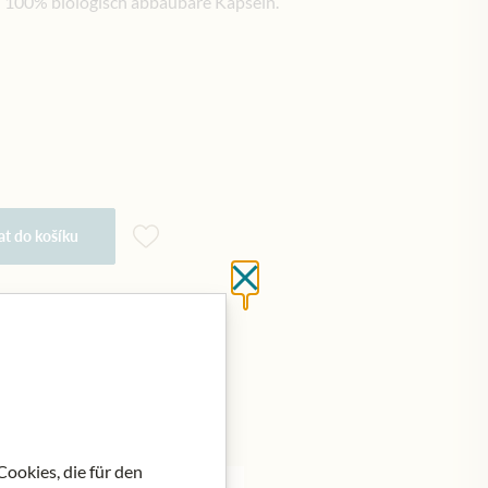
 100% biologisch abbaubare Kapseln.
at do košíku
Close without saving
ookies, die für den