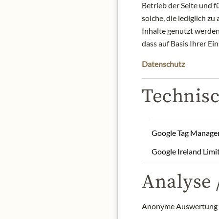
Betrieb der Seite und 
solche, die lediglich 
Inhalte genutzt werden.
dass auf Basis Ihrer Ei
Ein Kaffee mit mildem Kö
Datenschutz
Arabica Bohnen Zentral-
Unsere Kapseln sind ko
Technisc
100% Arabica Bohnen, ge
Röstgrad: mittlere Röst
Zubereitungsart: Nespr
Google Tag Manage
Produktbezeichnung: Rö
Google Ireland Limi
Herkunft: Zentral- und 
Aufbewahrung: vor Wärm
Analyse /
Kontakt: Julius Meinl 
Anonyme Auswertung z
*Die Marke Nespresso® 