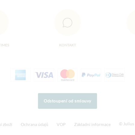
TIMES
KONTAKT
Odstoupení od smlouvy
© Juliu
í zboží
Ochrana údajů
VOP
Základní informace