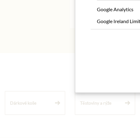
Unternehmens.
Google Analytics
* Wir bitten um Verstän
Google Ireland Limi
Dárkové koše
Těstoviny a rýže