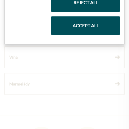
REJECT ALL
Těstoviny a rýže
ACCEPT ALL
Čokolády
Vína
Marmelády