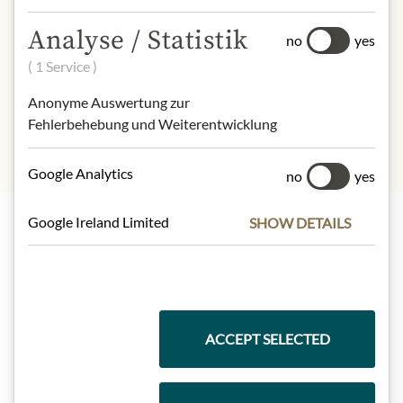
Carbohydrates:
55 g
- of which sugar:
52 g
Analyse / Statistik
no
yes
Dietary Fiber:
( 1 Service )
Protein:
5,4 g
Salt:
0.04g
Anonyme Auswertung zur
Fehlerbehebung und Weiterentwicklung
Google Analytics
no
yes
Google Ireland Limited
SHOW DETAILS
Nejlepší z našeho sortimentu
Dárkové koše
ACCEPT SELECTED