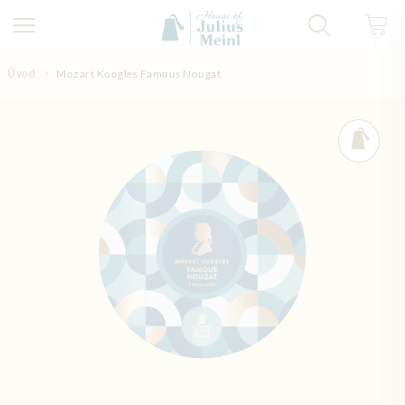
Přejít na obsah
Úvod
Mozart Koogles Famous Nougat