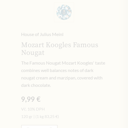
House of Julius Meinl
Mozart Koogles Famous
Nougat
The Famous Nougat Mozart Koogles' taste
combines well balances notes of dark
nougat cream and marzipan, covered with
dark chocolate.
9,99 €
Vč. 10% DPH
120 gr
|
(1 kg
83,25 €
)
Množství