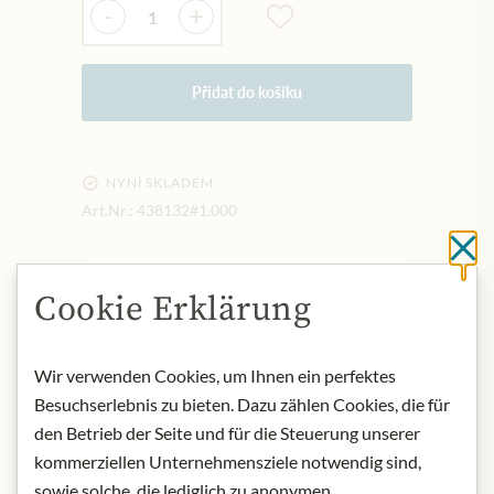
-
+
Přidat do košíku
NYNÍ SKLADEM
Art.Nr.:
438132#1.000
Cl
POPIS
Cookie Erklärung
Origin: Austria
Storage: store dry and cool.
Wir verwenden Cookies, um Ihnen ein perfektes
Contact: Julius Meinl am Graben
Besuchserlebnis zu bieten. Dazu zählen Cookies, die für
GmbH, 1010 Wien, Österreich.
den Betrieb der Seite und für die Steuerung unserer
* Wir bitten um Verständnis, dass das
kommerziellen Unternehmensziele notwendig sind,
Produktdesign von der Abbildung
sowie solche, die lediglich zu anonymen