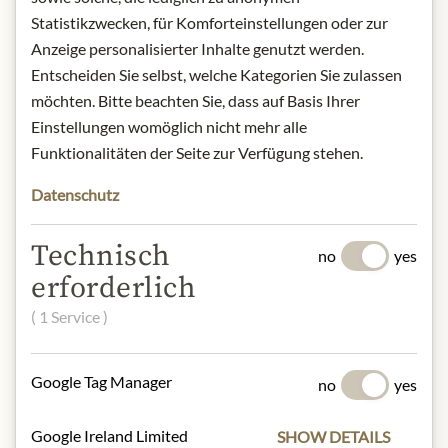
abweichen kann.
Statistikzwecken, für Komforteinstellungen oder zur
Anzeige personalisierter Inhalte genutzt werden.
SLOŽENÍ A ALERGENY
Entscheiden Sie selbst, welche Kategorien Sie zulassen
möchten. Bitte beachten Sie, dass auf Basis Ihrer
Sugar, cocoa mass, almonds (9%),
Einstellungen womöglich nicht mehr alle
cocoa butter, hazelnuts (5%),
Funktionalitäten der Seite zur Verfügung stehen.
vegetable oil (sunflower), invert sugar
syrup, humectants (sorbitol,
Datenschutz
invertase), sweet whey powder (milk),
butter ghee (milk), fat-reduced cocoa
Technisch
powder, lactose (milk), flavouring.
no
yes
Soja, Milch, Nüsse
erforderlich
( 1 Service )
NUTRIČNÍ HODNOTY
100 g contain on average:
Google Tag Manager
no
yes
Calories (energie):
2250 kJ/ 539 kcal
Fat:
32 g
- of which saturates:
14 g
Google Ireland Limited
SHOW DETAILS