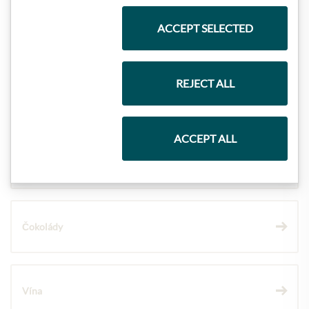
ACCEPT SELECTED
Nejlepší z našeho sortimentu
REJECT ALL
Dárkové koše
ACCEPT ALL
Těstoviny a rýže
Čokolády
Vína