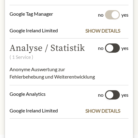
crustaceans
.
Gluten, Krebstiere, Fisch, Milch, Senf,
Google Tag Manager
no
yes
Weichtiere
Google Ireland Limited
SHOW DETAILS
NUTRIČNÍ HODNOTY
100g contain on average
Analyse / Statistik
no
yes
Calorific value (energy)
: 820kJ /
( 1 Service )
197kcal
Fat:
14g
Anonyme Auswertung zur
- of which saturated fatty acids
: 6,1g
Fehlerbehebung und Weiterentwicklung
Carbohydrates:
2,3g
- of which sugar:
0,8g
Google Analytics
Protein:
15g
no
yes
Salt:
0,97g
Google Ireland Limited
SHOW DETAILS