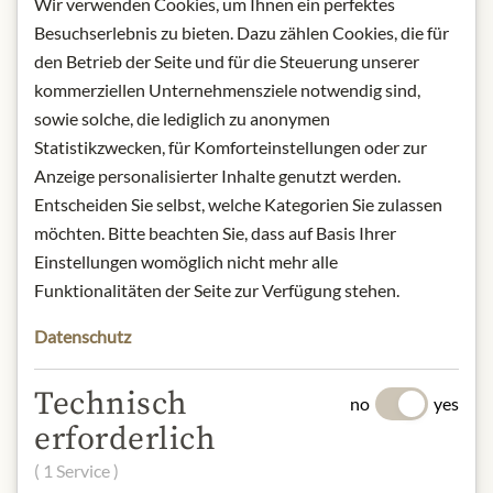
from light.
Wir verwenden Cookies, um Ihnen ein perfektes
Contact: Groix & Nature/ Mez Ker
Besuchserlebnis zu bieten. Dazu zählen Cookies, die für
Port Lay / 56590 ILE DE GROIX/
den Betrieb der Seite und für die Steuerung unserer
Kontaktieren Sie uns
kommerziellen Unternehmensziele notwendig sind,
sowie solche, die lediglich zu anonymen
* Wir bitten um Verständnis, dass das
Statistikzwecken, für Komforteinstellungen oder zur
Produktdesign von der Abbildung
Anzeige personalisierter Inhalte genutzt werden.
abweichen kann.
Entscheiden Sie selbst, welche Kategorien Sie zulassen
möchten. Bitte beachten Sie, dass auf Basis Ihrer
SLOŽENÍ A ALERGENY
Einstellungen womöglich nicht mehr alle
Salmon
* (53%), liquid
cream
,
Funktionalitäten der Seite zur Verfügung stehen.
smoked
salmon
* (10%),
water,
wheat
flour, mustard (water,
Datenschutz
mustard seeds, vinegar, salt), tomato
paste, salt,
milk
protein, pepper,
Technisch
no
yes
coriander, sweet pepper.
erforderlich
*Salmo Salar, raised in Scotland
Possible traces of
molluscs,
( 1 Service )