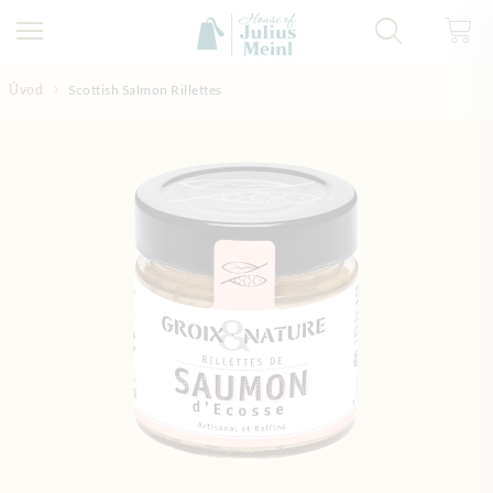
Přejít na obsah
Úvod
Scottish Salmon Rillettes